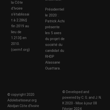
la Côte
d’Ivoire
Présidentiel
s’établissai
le 2020 :
t à 2.286$
Patrick Achi
fin 2019 au
présente
lieu de
les 5 axes
1.213$ en
du projet de
2010.
société du
(cermf.org)
candidat du
RHDP
Alassane
Ouattara.
© Developed and
© copyright 2020
powered by C. G. and J. N.
Adolebatisseur.org
K 2020 - Mise à jour 08
Abidjan Côte d'Ivoire
Février 2024