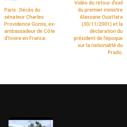
Vidéo du retour d’exil
Paris : Décès du
du premier ministre
sénateur Charles
Alassane Ouattara
Providence Gomis, ex-
(30/11/2001) et la
ambassadeur de Côte
déclaration du
d’Ivoire en France.
président de l’époque
sur la nationalité du
Prado.