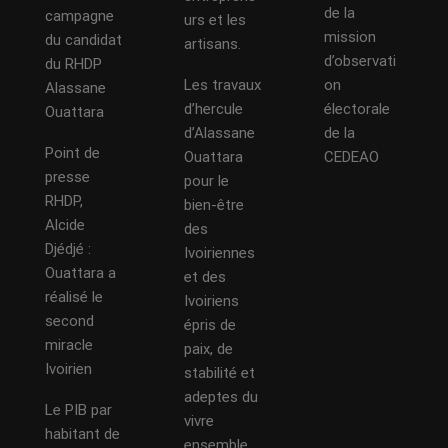
de la
campagne
urs et les
mission
du candidat
artisans.
d’observati
du RHDP
Les travaux
on
Alassane
d’hercule
électorale
Ouattara
d’Alassane
de la
Point de
Ouattara
CEDEAO
presse
pour le
RHDP,
bien-être
Alcide
des
Djédjé :
Ivoiriennes
Ouattara a
et des
réalisé le
Ivoiriens
second
épris de
miracle
paix, de
Ivoirien
stabilité et
adeptes du
Le PIB par
vivre
habitant de
ensemble.