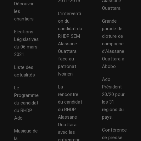
2011-2015
Alassane
Découvrir
Ouattara
les
L’interventi
chantiers
on du
Grande
candidat du
parade de
Elections
RHDP SEM
cloture de
Législatives
Alassane
campagne
du 06 mars
Ouattara
d’Alassane
2021.
face au
Ouattara a
patronat
Abobo
Liste des
Ivoirien
actualités
Ado
La
Président
Le
rencontre
20/20 pour
Programme
du candidat
les 31
du candidat
du RHDP
régions du
du RHDP
Alassane
pays.
Ado
Ouattara
Conférence
Musique de
avec les
de presse
la
entreprene