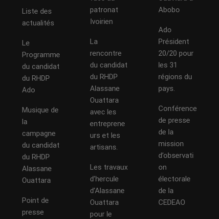
patronat
Abobo
Liste des
Ivoirien
actualités
Ado
La
Président
Le
rencontre
20/20 pour
Programme
du candidat
les 31
du candidat
du RHDP
régions du
du RHDP
Alassane
pays.
Ado
Ouattara
Conférence
Musique de
avec les
de presse
la
entreprene
de la
campagne
urs et les
mission
du candidat
artisans.
d’observati
du RHDP
Les travaux
on
Alassane
d’hercule
électorale
Ouattara
d’Alassane
de la
Point de
Ouattara
CEDEAO
presse
pour le