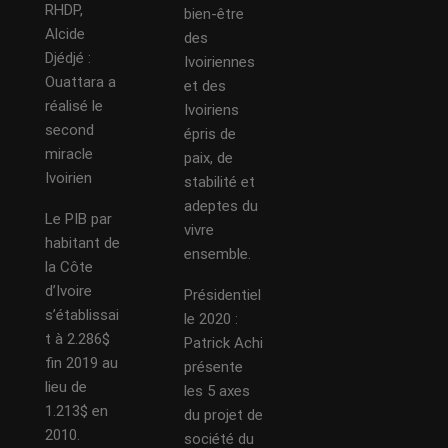
RHDP,
bien-être
Alcide
des
Djédjé :
Ivoiriennes
Ouattara a
et des
réalisé le
Ivoiriens
second
épris de
miracle
paix, de
Ivoirien
stabilité et
adeptes du
Le PIB par
vivre
habitant de
ensemble.
la Côte
d’Ivoire
Présidentiel
s’établissai
le 2020 :
t à 2.286$
Patrick Achi
fin 2019 au
présente
lieu de
les 5 axes
1.213$ en
du projet de
2010.
société du