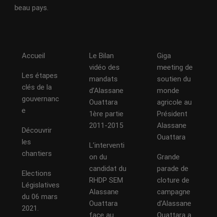
beau pays.
Accueil
Le Bilan
Giga
vidéo des
meeting de
Les étapes
mandats
soutien du
clés de la
d’Alassane
monde
gouvernanc
Ouattara
agricole au
e
1ère partie
Président
2011-2015
Alassane
Découvrir
Ouattara
les
L’interventi
chantiers
on du
Grande
candidat du
parade de
Elections
RHDP SEM
cloture de
Législatives
Alassane
campagne
du 06 mars
Ouattara
d’Alassane
2021.
face au
Ouattara a