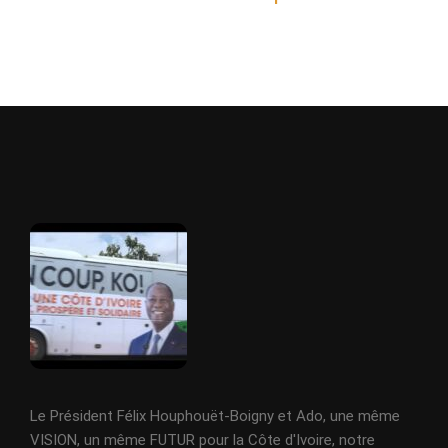
Le Président Félix Houphouët-Boigny et Ado, une même
VISION, un même FUTUR pour la Côte d'Ivoire, notre