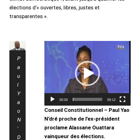
élections d’« ouvertes, libres, justes et
transparentes ».
Lecteur
vidéo
P
a
u
l
Y
00:00
09:12
a
Conseil Constitutionnel – Paul Yao
o
N’dré proche de l’ex-président
N
proclame Alassane Ouattara
'
vainqueur des élections.
D