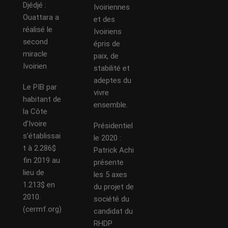
Djédjé :
Ivoiriennes
Ouattara a
et des
réalisé le
Ivoiriens
second
épris de
miracle
paix, de
Ivoirien
stabilité et
adeptes du
Le PIB par
vivre
habitant de
ensemble.
la Côte
d’Ivoire
Présidentiel
s’établissai
le 2020 :
t à 2.286$
Patrick Achi
fin 2019 au
présente
lieu de
les 5 axes
1.213$ en
du projet de
2010.
société du
(cermf.org)
candidat du
RHDP