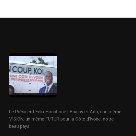
Le Président Félix Houphouët-Boigny et Ado, une même
VISION, un même FUTUR pour la Côte d'Ivoire, notre
beau pays.