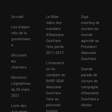
Accueil
Le Bilan
Giga
vidéo des
meeting de
Les étapes
mandats
soutien du
clés de la
d’Alassane
monde
gouvernanc
Ouattara
agricole au
e
1ère partie
Président
2011-2015
Alassane
Découvrir
Ouattara
les
L’interventi
chantiers
on du
Grande
candidat du
parade de
Elections
RHDP SEM
cloture de
Législatives
Alassane
campagne
du 06 mars
Ouattara
d’Alassane
2021.
face au
Ouattara a
patronat
Abobo
Liste des
Ivoirien
actualités