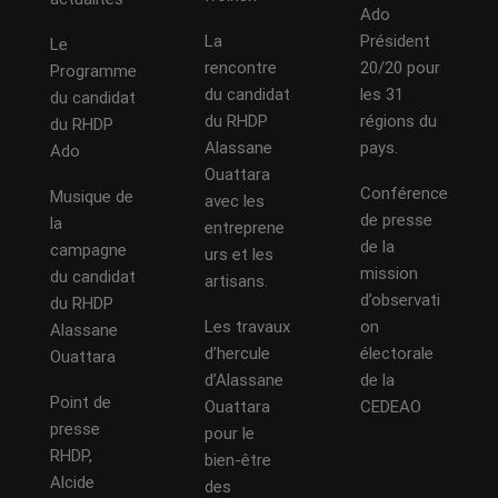
Ado
La
Président
Le
rencontre
20/20 pour
Programme
du candidat
les 31
du candidat
du RHDP
régions du
du RHDP
Alassane
pays.
Ado
Ouattara
Conférence
Musique de
avec les
de presse
la
entreprene
de la
campagne
urs et les
mission
du candidat
artisans.
d’observati
du RHDP
Les travaux
on
Alassane
d’hercule
électorale
Ouattara
d’Alassane
de la
Point de
Ouattara
CEDEAO
presse
pour le
RHDP,
bien-être
Alcide
des