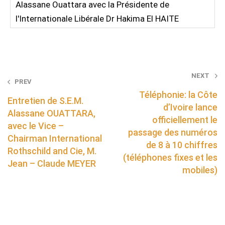
Alassane Ouattara avec la Présidente de
l'Internationale Libérale Dr Hakima El HAITE
Post
NEXT
PREV
navigation
Téléphonie: la Côte
Entretien de S.E.M.
d’Ivoire lance
Alassane OUATTARA,
officiellement le
avec le Vice –
passage des numéros
Chairman International
de 8 à 10 chiffres
Rothschild and Cie, M.
(téléphones fixes et les
Jean – Claude MEYER
mobiles)