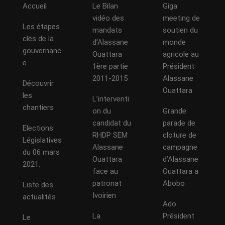
Accueil
Le Bilan
Giga
vidéo des
meeting de
Les étapes
mandats
soutien du
clés de la
d’Alassane
monde
gouvernanc
Ouattara
agricole au
e
1ère partie
Président
2011-2015
Alassane
Découvrir
Ouattara
les
L’interventi
chantiers
on du
Grande
candidat du
parade de
Elections
RHDP SEM
cloture de
Législatives
Alassane
campagne
du 06 mars
Ouattara
d’Alassane
2021.
face au
Ouattara a
patronat
Abobo
Liste des
Ivoirien
actualités
Ado
La
Président
Le