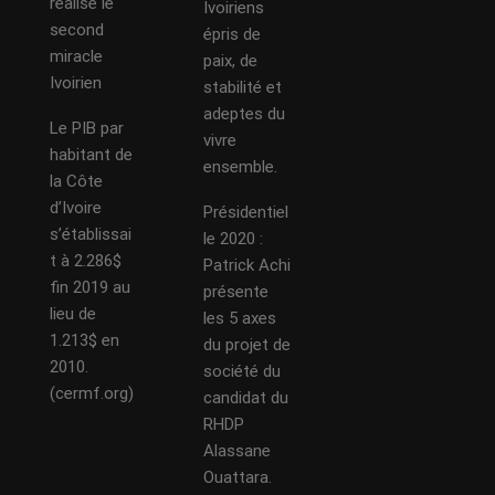
réalisé le
Ivoiriens
second
épris de
miracle
paix, de
Ivoirien
stabilité et
adeptes du
Le PIB par
vivre
habitant de
ensemble.
la Côte
d’Ivoire
Présidentiel
s’établissai
le 2020 :
t à 2.286$
Patrick Achi
fin 2019 au
présente
lieu de
les 5 axes
1.213$ en
du projet de
2010.
société du
(cermf.org)
candidat du
RHDP
Alassane
Ouattara.