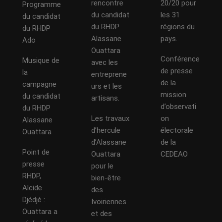
rencontre
20/20 pour
Programme
du candidat
les 31
du candidat
du RHDP
régions du
du RHDP
Alassane
pays.
Ado
Ouattara
Conférence
Musique de
avec les
de presse
la
entreprene
de la
campagne
urs et les
mission
du candidat
artisans.
d’observati
du RHDP
Les travaux
on
Alassane
d’hercule
électorale
Ouattara
d’Alassane
de la
Point de
Ouattara
CEDEAO
presse
pour le
RHDP,
bien-être
Alcide
des
Djédjé :
Ivoiriennes
Ouattara a
et des