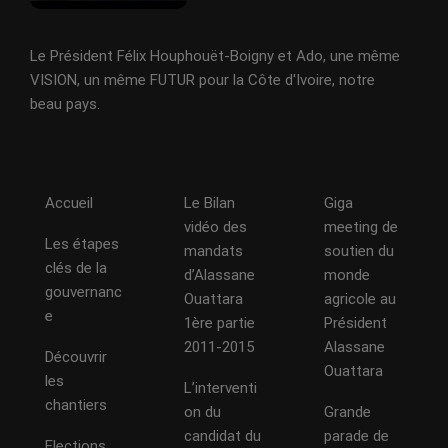
Le Président Félix Houphouët-Boigny et Ado, une même
VISION, un même FUTUR pour la Côte d'Ivoire, notre
beau pays.
Accueil
Le Bilan
Giga
vidéo des
meeting de
Les étapes
mandats
soutien du
clés de la
d’Alassane
monde
gouvernanc
Ouattara
agricole au
e
1ère partie
Président
2011-2015
Alassane
Découvrir
Ouattara
les
L’interventi
chantiers
on du
Grande
candidat du
parade de
Elections