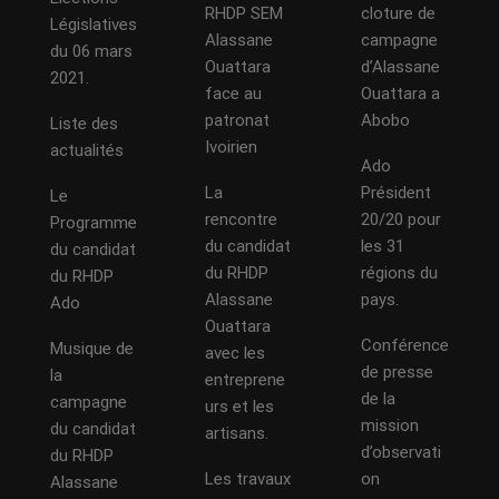
RHDP SEM
cloture de
Législatives
Alassane
campagne
du 06 mars
Ouattara
d’Alassane
2021.
face au
Ouattara a
patronat
Abobo
Liste des
Ivoirien
actualités
Ado
La
Président
Le
rencontre
20/20 pour
Programme
du candidat
les 31
du candidat
du RHDP
régions du
du RHDP
Alassane
pays.
Ado
Ouattara
Conférence
Musique de
avec les
de presse
la
entreprene
de la
campagne
urs et les
mission
du candidat
artisans.
d’observati
du RHDP
Les travaux
on
Alassane