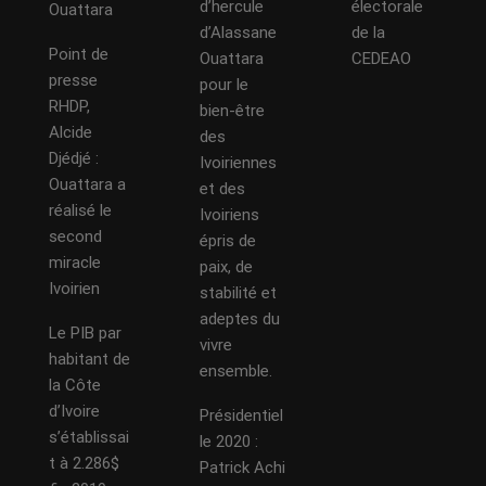
d’hercule
électorale
Ouattara
d’Alassane
de la
Point de
Ouattara
CEDEAO
presse
pour le
RHDP,
bien-être
Alcide
des
Djédjé :
Ivoiriennes
Ouattara a
et des
réalisé le
Ivoiriens
second
épris de
miracle
paix, de
Ivoirien
stabilité et
adeptes du
Le PIB par
vivre
habitant de
ensemble.
la Côte
d’Ivoire
Présidentiel
s’établissai
le 2020 :
t à 2.286$
Patrick Achi