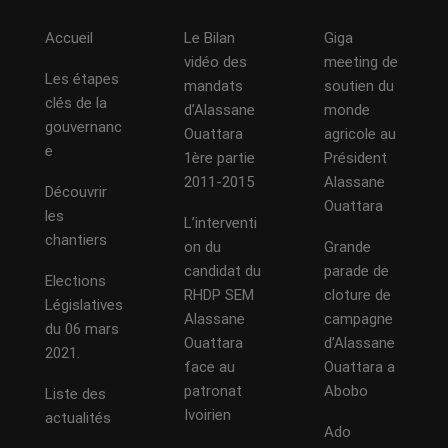
Accueil
Le Bilan
Giga
vidéo des
meeting de
Les étapes
mandats
soutien du
clés de la
d’Alassane
monde
gouvernanc
Ouattara
agricole au
e
1ère partie
Président
2011-2015
Alassane
Découvrir
Ouattara
les
L’interventi
chantiers
on du
Grande
candidat du
parade de
Elections
RHDP SEM
cloture de
Législatives
Alassane
campagne
du 06 mars
Ouattara
d’Alassane
2021.
face au
Ouattara a
patronat
Abobo
Liste des
Ivoirien
actualités
Ado