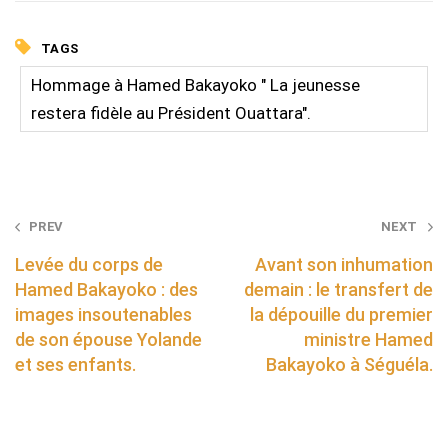
TAGS
Hommage à Hamed Bakayoko " La jeunesse
restera fidèle au Président Ouattara".
Post
PREV
NEXT
navigation
Levée du corps de
Avant son inhumation
Hamed Bakayoko : des
demain : le transfert de
images insoutenables
la dépouille du premier
de son épouse Yolande
ministre Hamed
et ses enfants.
Bakayoko à Séguéla.