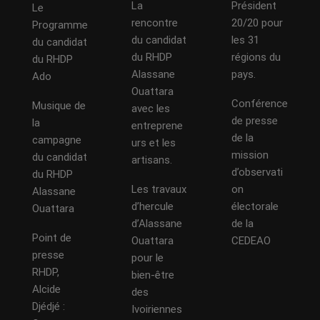
La
Président
Le
rencontre
20/20 pour
Programme
du candidat
les 31
du candidat
du RHDP
régions du
du RHDP
Alassane
pays.
Ado
Ouattara
Conférence
Musique de
avec les
de presse
la
entreprene
de la
campagne
urs et les
mission
du candidat
artisans.
d’observati
du RHDP
Les travaux
on
Alassane
d’hercule
électorale
Ouattara
d’Alassane
de la
Point de
Ouattara
CEDEAO
presse
pour le
RHDP,
bien-être
Alcide
des
Djédjé :
Ivoiriennes