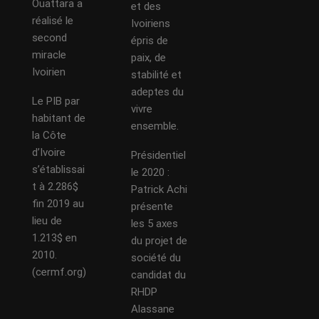
Ouattara a
et des
réalisé le
Ivoiriens
second
épris de
miracle
paix, de
Ivoirien
stabilité et
adeptes du
Le PIB par
vivre
habitant de
ensemble.
la Côte
d’Ivoire
Présidentiel
s’établissai
le 2020 :
t à 2.286$
Patrick Achi
fin 2019 au
présente
lieu de
les 5 axes
1.213$ en
du projet de
2010.
société du
(cermf.org)
candidat du
RHDP
Alassane