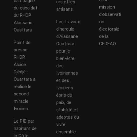
campagne
urs et les
mission
du candidat
artisans.
d’observati
du RHDP
Les travaux
on
Alassane
d’hercule
électorale
Ouattara
d’Alassane
de la
Point de
Ouattara
CEDEAO
presse
pour le
RHDP,
bien-être
Alcide
des
Djédjé :
Ivoiriennes
Ouattara a
et des
réalisé le
Ivoiriens
second
épris de
miracle
paix, de
Ivoirien
stabilité et
adeptes du
Le PIB par
vivre
habitant de
ensemble.
la Côte