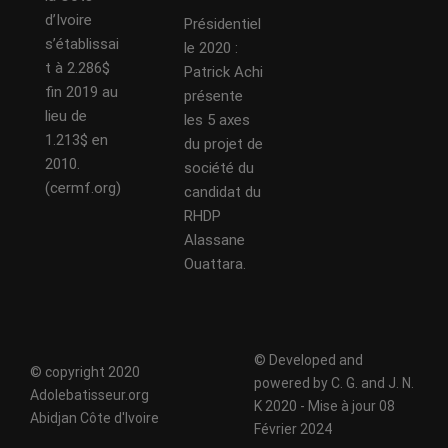
d’Ivoire
Présidentiel
s’établissai
le 2020 :
t à 2.286$
Patrick Achi
fin 2019 au
présente
lieu de
les 5 axes
1.213$ en
du projet de
2010.
société du
(cermf.org)
candidat du
RHDP
Alassane
Ouattara.
© Developed and
© copyright 2020
powered by C. G. and J. N.
Adolebatisseur.org
K 2020 - Mise à jour 08
Abidjan Côte d'Ivoire
Février 2024