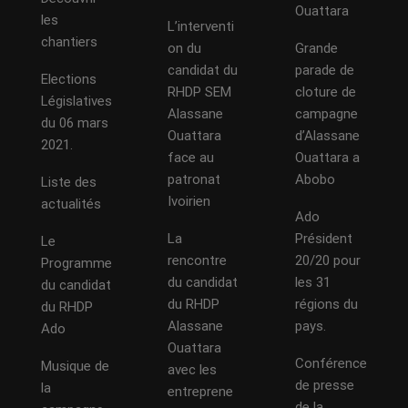
Ouattara
les
L’interventi
chantiers
on du
Grande
candidat du
parade de
Elections
RHDP SEM
cloture de
Législatives
Alassane
campagne
du 06 mars
Ouattara
d’Alassane
2021.
face au
Ouattara a
patronat
Abobo
Liste des
Ivoirien
actualités
Ado
La
Président
Le
rencontre
20/20 pour
Programme
du candidat
les 31
du candidat
du RHDP
régions du
du RHDP
Alassane
pays.
Ado
Ouattara
Conférence
Musique de
avec les
de presse
la
entreprene
de la