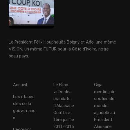
Le Président Félix Houphouët-Boigny et Ado, une même
VISION, un même FUTUR pour la Côte d'Ivoire, notre
beau pays.
Accueil
Le Bilan
Giga
vidéo des
meeting de
Les étapes
mandats
soutien du
clés de la
d’Alassane
monde
gouvernanc
Ouattara
agricole au
e
1ère partie
Président
2011-2015
Alassane
Découvrir