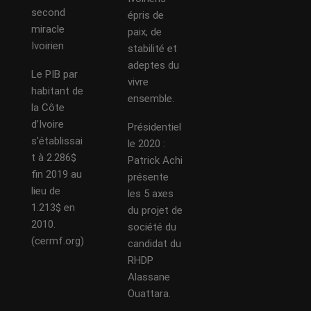
second
épris de
miracle
paix, de
Ivoirien
stabilité et
adeptes du
Le PIB par
vivre
habitant de
ensemble.
la Côte
d’Ivoire
Présidentiel
s’établissai
le 2020 :
t à 2.286$
Patrick Achi
fin 2019 au
présente
lieu de
les 5 axes
1.213$ en
du projet de
2010.
société du
(cermf.org)
candidat du
RHDP
Alassane
Ouattara.