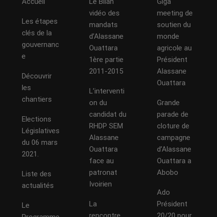
Accueil
Le Bilan
Giga
vidéo des
meeting de
Les étapes
mandats
soutien du
clés de la
d’Alassane
monde
gouvernanc
Ouattara
agricole au
e
1ère partie
Président
2011-2015
Alassane
Découvrir
Ouattara
les
L’interventi
chantiers
on du
Grande
candidat du
parade de
Elections
RHDP SEM
cloture de
Législatives
Alassane
campagne
du 06 mars
Ouattara
d’Alassane
2021.
face au
Ouattara a
patronat
Abobo
Liste des
Ivoirien
actualités
Ado
La
Président
Le
rencontre
20/20 pour
Programme