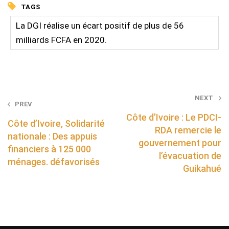
TAGS
La DGI réalise un écart positif de plus de 56
milliards FCFA en 2020.
Post
NEXT
PREV
navigation
Côte d’Ivoire : Le PDCI-
Côte d’Ivoire, Solidarité
RDA remercie le
nationale : Des appuis
gouvernement pour
financiers à 125 000
l’évacuation de
ménages. défavorisés
Guikahué