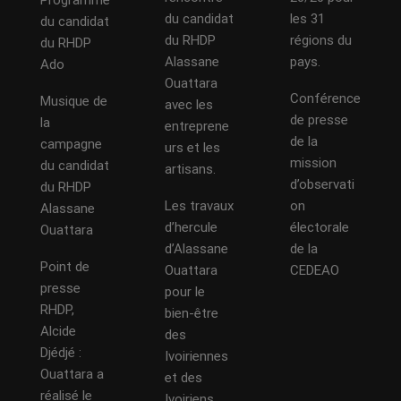
du candidat
les 31
du candidat
du RHDP
régions du
du RHDP
Alassane
pays.
Ado
Ouattara
Conférence
Musique de
avec les
de presse
la
entreprene
de la
campagne
urs et les
mission
du candidat
artisans.
d’observati
du RHDP
Les travaux
on
Alassane
d’hercule
électorale
Ouattara
d’Alassane
de la
Point de
Ouattara
CEDEAO
presse
pour le
RHDP,
bien-être
Alcide
des
Djédjé :
Ivoiriennes
Ouattara a
et des
réalisé le
Ivoiriens