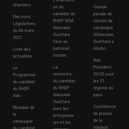
L’interventi
chantiers
on du
Grande
candidat du
parade de
Elections
RHDP SEM
cloture de
Législatives
Alassane
campagne
du 06 mars
Ouattara
d’Alassane
2021.
face au
Ouattara a
patronat
Abobo
Liste des
Ivoirien
actualités
Ado
La
Président
Le
rencontre
20/20 pour
Programme
du candidat
les 31
du candidat
du RHDP
régions du
du RHDP
Alassane
pays.
Ado
Ouattara
Conférence
Musique de
avec les
de presse
la
entreprene
de la
campagne
urs et les
mission
du candidat