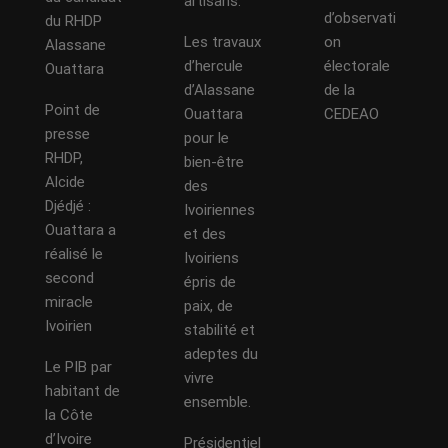
artisans.
d’observati
du RHDP
Les travaux
on
Alassane
d’hercule
électorale
Ouattara
d’Alassane
de la
Point de
Ouattara
CEDEAO
presse
pour le
RHDP,
bien-être
Alcide
des
Djédjé :
Ivoiriennes
Ouattara a
et des
réalisé le
Ivoiriens
second
épris de
miracle
paix, de
Ivoirien
stabilité et
adeptes du
Le PIB par
vivre
habitant de
ensemble.
la Côte
d’Ivoire
Présidentiel