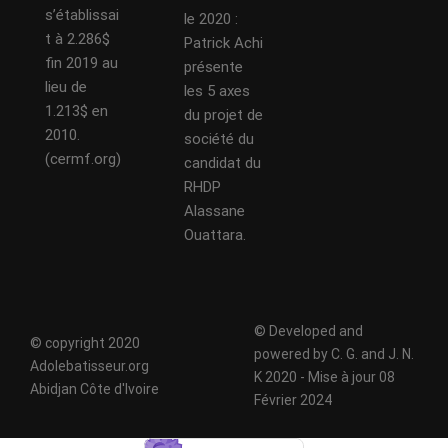
s’établissai
le 2020 :
t à 2.286$
Patrick Achi
fin 2019 au
présente
lieu de
les 5 axes
1.213$ en
du projet de
2010.
société du
(cermf.org)
candidat du
RHDP
Alassane
Ouattara.
© Developed and
© copyright 2020
powered by C. G. and J. N.
Adolebatisseur.org
K 2020 - Mise à jour 08
Abidjan Côte d'Ivoire
Février 2024