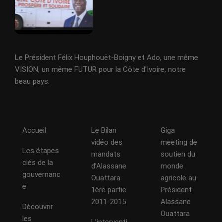
Le Président Félix Houphouët-Boigny et Ado, une même
VISION, un même FUTUR pour la Côte d'Ivoire, notre
beau pays.
Accueil
Le Bilan
Giga
vidéo des
meeting de
Les étapes
mandats
soutien du
clés de la
d’Alassane
monde
gouvernanc
Ouattara
agricole au
e
1ère partie
Président
2011-2015
Alassane
Découvrir
Ouattara
les