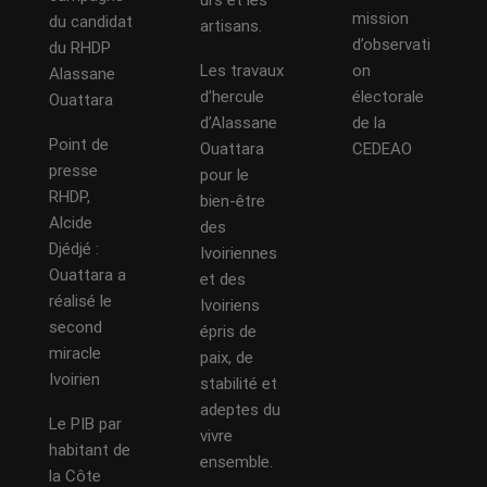
urs et les
mission
du candidat
artisans.
d’observati
du RHDP
Les travaux
on
Alassane
d’hercule
électorale
Ouattara
d’Alassane
de la
Point de
Ouattara
CEDEAO
presse
pour le
RHDP,
bien-être
Alcide
des
Djédjé :
Ivoiriennes
Ouattara a
et des
réalisé le
Ivoiriens
second
épris de
miracle
paix, de
Ivoirien
stabilité et
adeptes du
Le PIB par
vivre
habitant de
ensemble.
la Côte