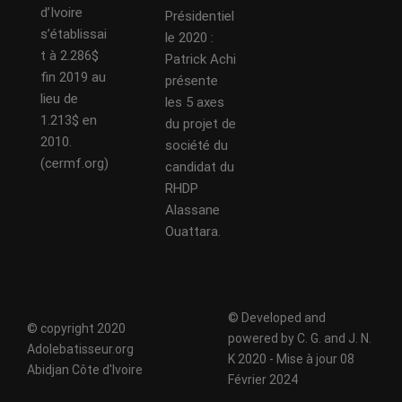
d’Ivoire
Présidentiel
s’établissai
le 2020 :
t à 2.286$
Patrick Achi
fin 2019 au
présente
lieu de
les 5 axes
1.213$ en
du projet de
2010.
société du
(cermf.org)
candidat du
RHDP
Alassane
Ouattara.
© Developed and
© copyright 2020
powered by C. G. and J. N.
Adolebatisseur.org
K 2020 - Mise à jour 08
Abidjan Côte d'Ivoire
Février 2024