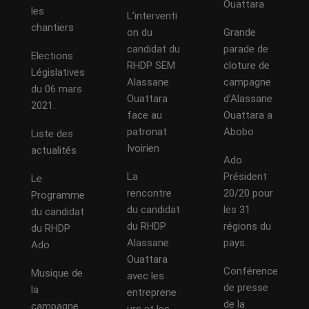
Ouattara
les
L’interventi
chantiers
on du
Grande
candidat du
parade de
Elections
RHDP SEM
cloture de
Législatives
Alassane
campagne
du 06 mars
Ouattara
d’Alassane
2021.
face au
Ouattara a
patronat
Abobo
Liste des
Ivoirien
actualités
Ado
La
Président
Le
rencontre
20/20 pour
Programme
du candidat
les 31
du candidat
du RHDP
régions du
du RHDP
Alassane
pays.
Ado
Ouattara
Conférence
Musique de
avec les
de presse
la
entreprene
de la
campagne