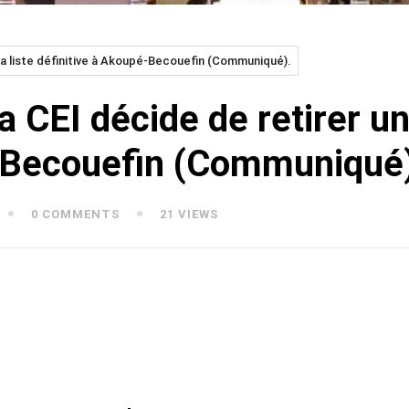
e la liste définitive à Akoupé-Becouefin (Communiqué).
a CEI décide de retirer un
é-Becouefin (Communiqué
0 COMMENTS
21 VIEWS