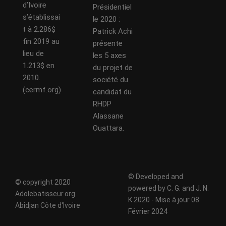
d’Ivoire
Présidentiel
s’établissai
le 2020 :
t à 2.286$
Patrick Achi
fin 2019 au
présente
lieu de
les 5 axes
1.213$ en
du projet de
2010.
société du
(cermf.org)
candidat du
RHDP
Alassane
Ouattara.
© Developed and
© copyright 2020
powered by C. G. and J. N.
Adolebatisseur.org
K 2020 - Mise à jour 08
Abidjan Côte d'Ivoire
Février 2024