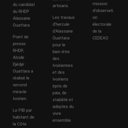
mission
du candidat
artisans.
d’observati
du RHDP
Les travaux
on
Alassane
d’hercule
électorale
Ouattara
d’Alassane
de la
Point de
Ouattara
CEDEAO
presse
pour le
RHDP,
bien-être
Alcide
des
Djédjé :
Ivoiriennes
Ouattara a
et des
réalisé le
Ivoiriens
second
épris de
miracle
paix, de
Ivoirien
stabilité et
adeptes du
Le PIB par
vivre
habitant de
ensemble.
la Côte