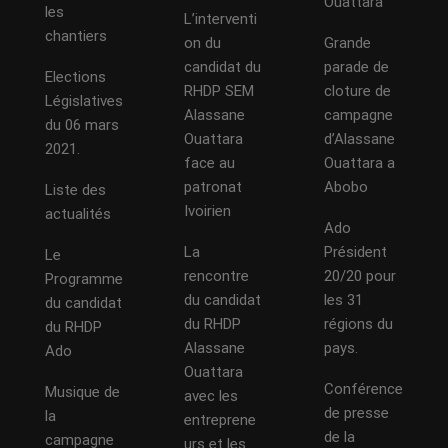
Ouattara
les
L’interventi
chantiers
on du
Grande
candidat du
parade de
Elections
RHDP SEM
cloture de
Législatives
Alassane
campagne
du 06 mars
Ouattara
d’Alassane
2021.
face au
Ouattara a
patronat
Abobo
Liste des
Ivoirien
actualités
Ado
La
Président
Le
rencontre
20/20 pour
Programme
du candidat
les 31
du candidat
du RHDP
régions du
du RHDP
Alassane
pays.
Ado
Ouattara
Conférence
Musique de
avec les
de presse
la
entreprene
de la
campagne
urs et les