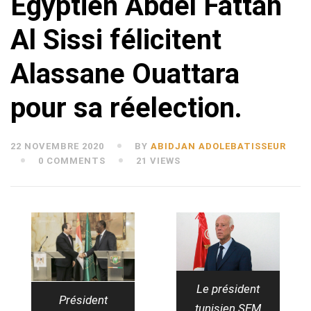
Egyptien Abdel Fattah
Al Sissi félicitent
Alassane Ouattara
pour sa réelection.
22 NOVEMBRE 2020
BY
ABIDJAN ADOLEBATISSEUR
0 COMMENTS
21 VIEWS
Le président
Président
tunisien SEM