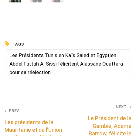
TAGS
Les Présidents Tunisien Kaïs Saied et Egyptien
Abdel Fattah Al Sissi félicitent Alassane Ouattara
pour sa réelection.
Post
NEXT
PREV
navigation
Le Président de la
Les présidents de la
Gambie, Adama
Mauritanie et de l’Union
Barrow, félicite le