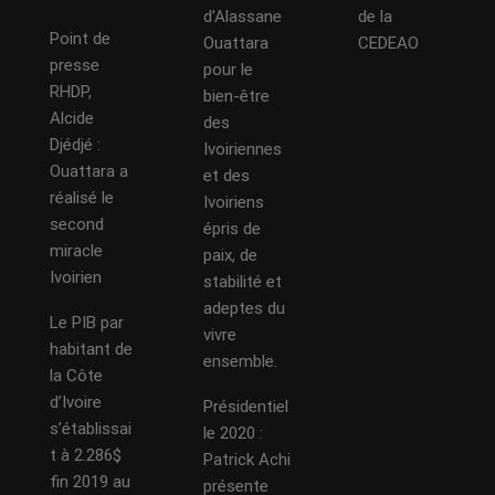
d’Alassane
de la
Point de
Ouattara
CEDEAO
presse
pour le
RHDP,
bien-être
Alcide
des
Djédjé :
Ivoiriennes
Ouattara a
et des
réalisé le
Ivoiriens
second
épris de
miracle
paix, de
Ivoirien
stabilité et
adeptes du
Le PIB par
vivre
habitant de
ensemble.
la Côte
d’Ivoire
Présidentiel
s’établissai
le 2020 :
t à 2.286$
Patrick Achi
fin 2019 au
présente