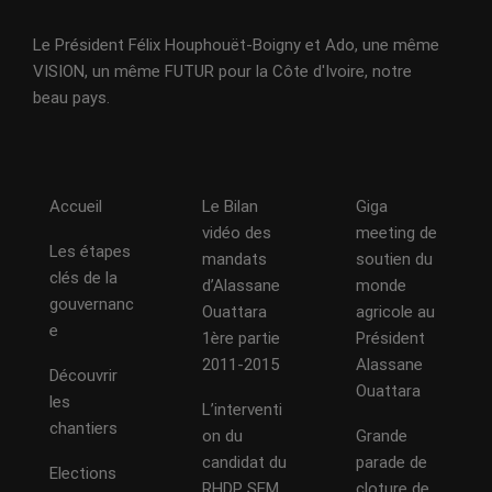
Le Président Félix Houphouët-Boigny et Ado, une même
VISION, un même FUTUR pour la Côte d'Ivoire, notre
beau pays.
Accueil
Le Bilan
Giga
vidéo des
meeting de
Les étapes
mandats
soutien du
clés de la
d’Alassane
monde
gouvernanc
Ouattara
agricole au
e
1ère partie
Président
2011-2015
Alassane
Découvrir
Ouattara
les
L’interventi
chantiers
on du
Grande
candidat du
parade de
Elections
RHDP SEM
cloture de