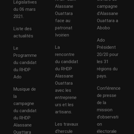
Législatives
Alassane
campagne
du 06 mars
Ouattara
d’Alassane
2021.
face au
Ouattara a
patronat
Abobo
Liste des
Ivoirien
actualités
Ado
La
Président
Le
rencontre
20/20 pour
Programme
du candidat
les 31
du candidat
du RHDP
régions du
du RHDP
Alassane
pays.
Ado
Ouattara
Conférence
Musique de
avec les
de presse
la
entreprene
de la
campagne
urs et les
mission
du candidat
artisans.
d’observati
du RHDP
Les travaux
on
Alassane
d’hercule
électorale
Ouattara