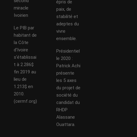
second
épris de
miracle
paix, de
Ivoirien
stabilité et
adeptes du
Le PIB par
vivre
habitant de
ensemble.
la Côte
d’Ivoire
Présidentiel
s’établissai
le 2020 :
t à 2.286$
Patrick Achi
fin 2019 au
présente
lieu de
les 5 axes
1.213$ en
du projet de
2010.
société du
(cermf.org)
candidat du
RHDP
Alassane
Ouattara.