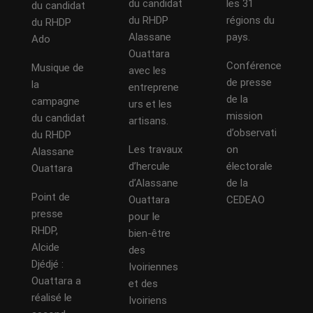
du candidat
les 31
du candidat
du RHDP
régions du
du RHDP
Alassane
pays.
Ado
Ouattara
Conférence
Musique de
avec les
de presse
la
entreprene
de la
campagne
urs et les
mission
du candidat
artisans.
d’observati
du RHDP
Les travaux
on
Alassane
d’hercule
électorale
Ouattara
d’Alassane
de la
Point de
Ouattara
CEDEAO
presse
pour le
RHDP,
bien-être
Alcide
des
Djédjé :
Ivoiriennes
Ouattara a
et des
réalisé le
Ivoiriens