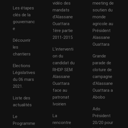
vidéo des
meeting de
Les étapes
mandats
soutien du
clés de la
d’Alassane
monde
gouvernanc
Ouattara
agricole au
e
1ère partie
Président
2011-2015
Alassane
Découvrir
Ouattara
les
L’interventi
chantiers
on du
Grande
candidat du
parade de
Elections
RHDP SEM
cloture de
Législatives
Alassane
campagne
du 06 mars
Ouattara
d’Alassane
2021.
face au
Ouattara a
patronat
Abobo
Liste des
Ivoirien
actualités
Ado
La
Président
Le
rencontre
20/20 pour
Programme