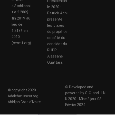
Présidentiel
s’établissai
le 2020 :
t à 2.286$
Patrick Achi
fin 2019 au
présente
lieu de
les 5 axes
1.213$ en
du projet de
2010.
société du
(cermf.org)
candidat du
RHDP
Alassane
Ouattara.
© Developed and
© copyright 2020
powered by C. G. and J. N.
Adolebatisseur.org
K 2020 - Mise à jour 08
Abidjan Côte d'Ivoire
Février 2024