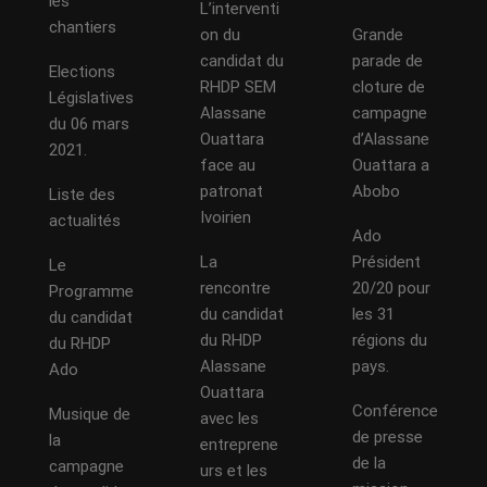
les
L’interventi
chantiers
on du
Grande
candidat du
parade de
Elections
RHDP SEM
cloture de
Législatives
Alassane
campagne
du 06 mars
Ouattara
d’Alassane
2021.
face au
Ouattara a
patronat
Abobo
Liste des
Ivoirien
actualités
Ado
La
Président
Le
rencontre
20/20 pour
Programme
du candidat
les 31
du candidat
du RHDP
régions du
du RHDP
Alassane
pays.
Ado
Ouattara
Conférence
Musique de
avec les
de presse
la
entreprene
de la
campagne
urs et les