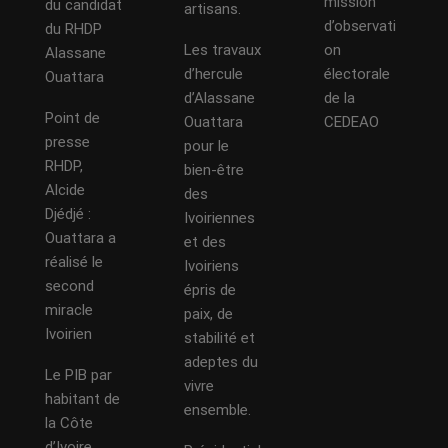
mission
du candidat
artisans.
d’observati
du RHDP
Les travaux
on
Alassane
d’hercule
électorale
Ouattara
d’Alassane
de la
Point de
Ouattara
CEDEAO
presse
pour le
RHDP,
bien-être
Alcide
des
Djédjé :
Ivoiriennes
Ouattara a
et des
réalisé le
Ivoiriens
second
épris de
miracle
paix, de
Ivoirien
stabilité et
adeptes du
Le PIB par
vivre
habitant de
ensemble.
la Côte
d’Ivoire