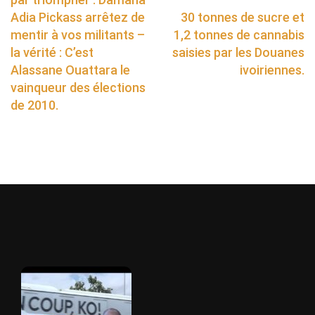
Adia Pickass arrêtez de
30 tonnes de sucre et
mentir à vos militants –
1,2 tonnes de cannabis
la vérité : C’est
saisies par les Douanes
Alassane Ouattara le
ivoiriennes.
vainqueur des élections
de 2010.