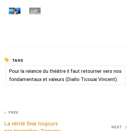
TAGS
Pour la relance du théâtre il faut retourner vers nos
fondamentaux et valeurs (Diallo Ticouai Vincent).
Post
PREV
navigation
La vérité finie toujours
NEXT
par triompher : Damana