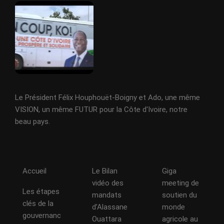
Le Président Félix Houphouët-Boigny et Ado, une même
VISION, un même FUTUR pour la Côte d'Ivoire, notre
beau pays.
Accueil
Le Bilan
Giga
vidéo des
meeting de
Les étapes
mandats
soutien du
clés de la
d’Alassane
monde
gouvernanc
Ouattara
agricole au