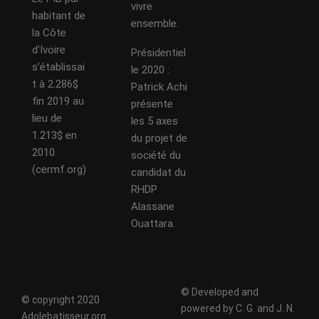
vivre
habitant de
ensemble.
la Côte
d’Ivoire
Présidentiel
s’établissai
le 2020 :
t à 2.286$
Patrick Achi
fin 2019 au
présente
lieu de
les 5 axes
1.213$ en
du projet de
2010.
société du
(cermf.org)
candidat du
RHDP
Alassane
Ouattara.
© Developed and
© copyright 2020
powered by C. G. and J. N.
Adolebatisseur.org