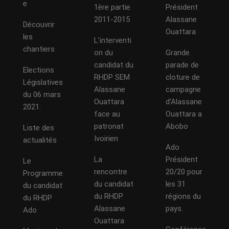
e
1ère partie
Président
2011-2015
Alassane
Découvrir
Ouattara
les
L’interventi
chantiers
on du
Grande
candidat du
parade de
Elections
RHDP SEM
cloture de
Législatives
Alassane
campagne
du 06 mars
Ouattara
d’Alassane
2021.
face au
Ouattara a
patronat
Abobo
Liste des
Ivoirien
actualités
Ado
La
Président
Le
rencontre
20/20 pour
Programme
du candidat
les 31
du candidat
du RHDP
régions du
du RHDP
Alassane
pays.
Ado
Ouattara