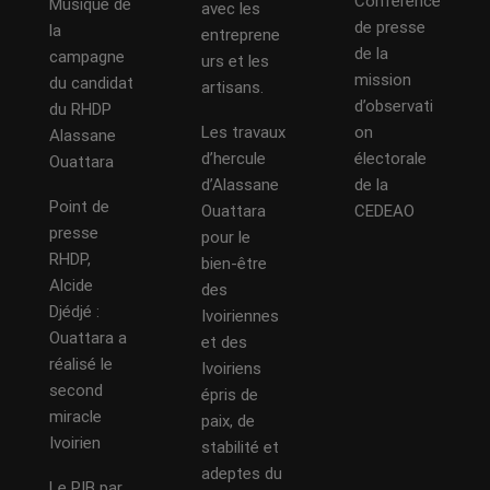
Conférence
Musique de
avec les
de presse
la
entreprene
de la
campagne
urs et les
mission
du candidat
artisans.
d’observati
du RHDP
Les travaux
on
Alassane
d’hercule
électorale
Ouattara
d’Alassane
de la
Point de
Ouattara
CEDEAO
presse
pour le
RHDP,
bien-être
Alcide
des
Djédjé :
Ivoiriennes
Ouattara a
et des
réalisé le
Ivoiriens
second
épris de
miracle
paix, de
Ivoirien
stabilité et
adeptes du
Le PIB par