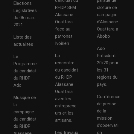
candidat du
parade de
Elections
RHDP SEM
cloture de
Législatives
Alassane
campagne
du 06 mars
Ouattara
d’Alassane
2021.
face au
Ouattara a
patronat
Abobo
Liste des
Ivoirien
actualités
Ado
La
Président
Le
rencontre
20/20 pour
Programme
du candidat
les 31
du candidat
du RHDP
régions du
du RHDP
Alassane
pays.
Ado
Ouattara
Conférence
Musique de
avec les
de presse
la
entreprene
de la
campagne
urs et les
mission
du candidat
artisans.
d’observati
du RHDP
Les travaux
on
Alassane