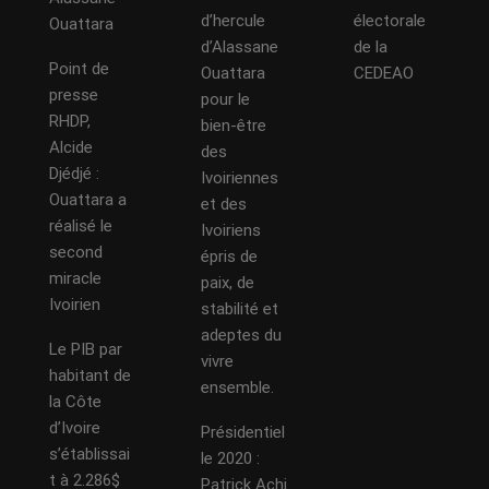
d’hercule
électorale
Ouattara
d’Alassane
de la
Point de
Ouattara
CEDEAO
presse
pour le
RHDP,
bien-être
Alcide
des
Djédjé :
Ivoiriennes
Ouattara a
et des
réalisé le
Ivoiriens
second
épris de
miracle
paix, de
Ivoirien
stabilité et
adeptes du
Le PIB par
vivre
habitant de
ensemble.
la Côte
d’Ivoire
Présidentiel
s’établissai
le 2020 :
t à 2.286$
Patrick Achi