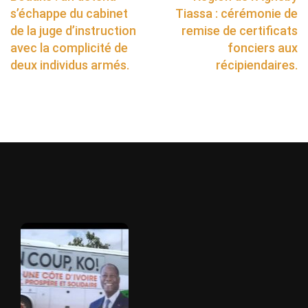
s’échappe du cabinet
Tiassa : cérémonie de
de la juge d’instruction
remise de certificats
avec la complicité de
fonciers aux
deux individus armés.
récipiendaires.