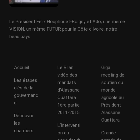
Le Président Félix Houphouët-Boigny et Ado, une même
VISION, un même FUTUR pour la Côte d'Ivoire, notre
beau pays.
Accueil
Le Bilan
Giga
vidéo des
meeting de
Les étapes
mandats
soutien du
clés de la
d’Alassane
monde
gouvernanc
Ouattara
agricole au
e
1ère partie
Président
2011-2015
Alassane
Découvrir
Ouattara
les
L’interventi
chantiers
on du
Grande