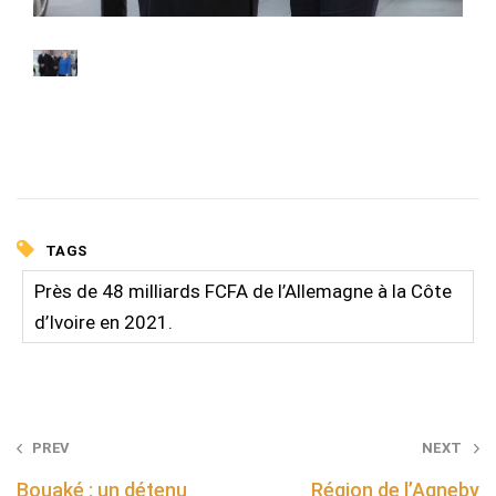
TAGS
Près de 48 milliards FCFA de l’Allemagne à la Côte
d’Ivoire en 2021.
Post
PREV
NEXT
navigation
Bouaké : un détenu
Région de l’Agneby