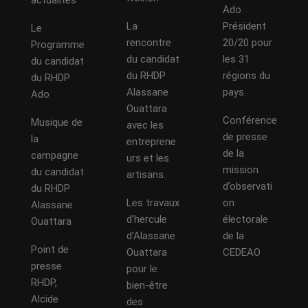
Ado
La
Président
Le
rencontre
20/20 pour
Programme
du candidat
les 31
du candidat
du RHDP
régions du
du RHDP
Alassane
pays.
Ado
Ouattara
Conférence
Musique de
avec les
de presse
la
entreprene
de la
campagne
urs et les
mission
du candidat
artisans.
d’observati
du RHDP
Les travaux
on
Alassane
d’hercule
électorale
Ouattara
d’Alassane
de la
Point de
Ouattara
CEDEAO
presse
pour le
RHDP,
bien-être
Alcide
des