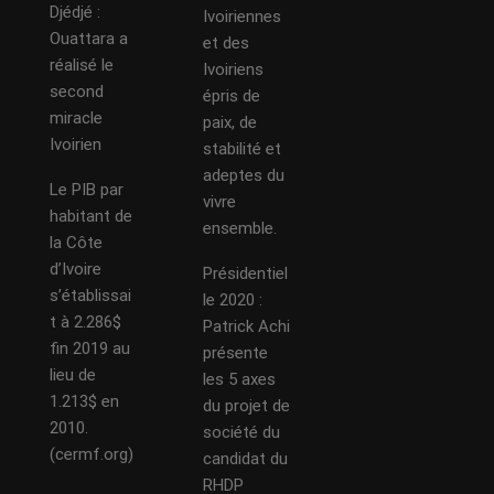
Djédjé :
Ivoiriennes
Ouattara a
et des
réalisé le
Ivoiriens
second
épris de
miracle
paix, de
Ivoirien
stabilité et
adeptes du
Le PIB par
vivre
habitant de
ensemble.
la Côte
d’Ivoire
Présidentiel
s’établissai
le 2020 :
t à 2.286$
Patrick Achi
fin 2019 au
présente
lieu de
les 5 axes
1.213$ en
du projet de
2010.
société du
(cermf.org)
candidat du
RHDP