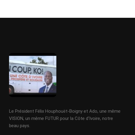
Le Président Félix Houphouët-Boigny et Ado, une même
VISION, un même FUTUR pour la Côte d'Ivoire, notre
beau pays.