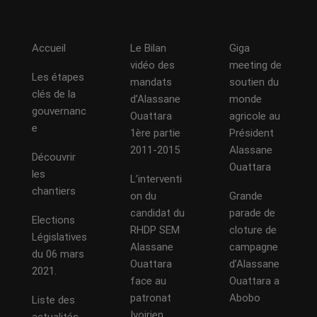
Accueil
Le Bilan
Giga
vidéo des
meeting de
Les étapes
mandats
soutien du
clés de la
d’Alassane
monde
gouvernanc
Ouattara
agricole au
e
1ère partie
Président
2011-2015
Alassane
Découvrir
Ouattara
les
L’interventi
chantiers
on du
Grande
candidat du
parade de
Elections
RHDP SEM
cloture de
Législatives
Alassane
campagne
du 06 mars
Ouattara
d’Alassane
2021.
face au
Ouattara a
patronat
Abobo
Liste des
Ivoirien
actualités