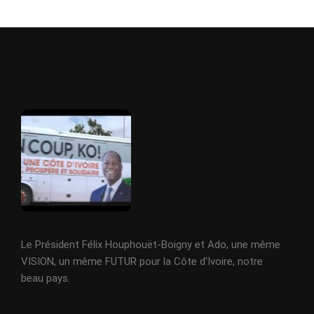
Le Président Félix Houphouët-Boigny et Ado, une même
VISION, un même FUTUR pour la Côte d'Ivoire, notre
beau pays.