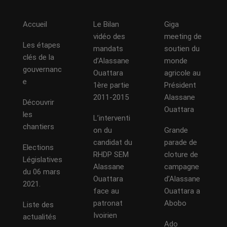
Accueil
Le Bilan
Giga
vidéo des
meeting de
Les étapes
mandats
soutien du
clés de la
d’Alassane
monde
gouvernanc
Ouattara
agricole au
e
1ère partie
Président
2011-2015
Alassane
Découvrir
Ouattara
les
L’interventi
chantiers
on du
Grande
candidat du
parade de
Elections
RHDP SEM
cloture de
Législatives
Alassane
campagne
du 06 mars
Ouattara
d’Alassane
2021.
face au
Ouattara a
patronat
Abobo
Liste des
Ivoirien
actualités
Ado