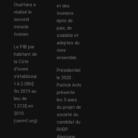
Ouattara a
et des
réalisé le
Ivoiriens
second
épris de
miracle
paix, de
Ivoirien
stabilité et
adeptes du
Le PIB par
vivre
habitant de
ensemble.
la Côte
d’Ivoire
Présidentiel
s’établissai
le 2020 :
t à 2.286$
Patrick Achi
fin 2019 au
présente
lieu de
les 5 axes
1.213$ en
du projet de
2010.
société du
(cermf.org)
candidat du
RHDP
Alassane