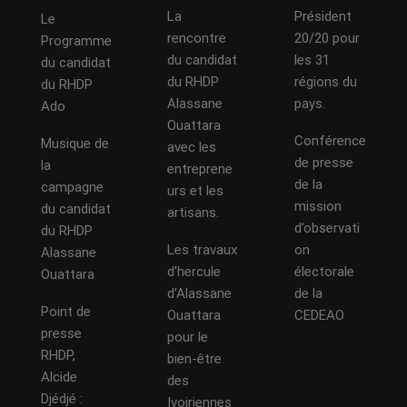
La
Président
Le
rencontre
20/20 pour
Programme
du candidat
les 31
du candidat
du RHDP
régions du
du RHDP
Alassane
pays.
Ado
Ouattara
Conférence
Musique de
avec les
de presse
la
entreprene
de la
campagne
urs et les
mission
du candidat
artisans.
d’observati
du RHDP
Les travaux
on
Alassane
d’hercule
électorale
Ouattara
d’Alassane
de la
Point de
Ouattara
CEDEAO
presse
pour le
RHDP,
bien-être
Alcide
des
Djédjé :
Ivoiriennes