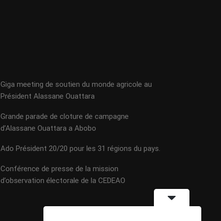
Giga meeting de soutien du monde agricole au
Président Alassane Ouattara
Grande parade de cloture de campagne
d’Alassane Ouattara a Abobo
Ado Président 20/20 pour les 31 régions du pays.
Conférence de presse de la mission
d’observation électorale de la CEDEAO