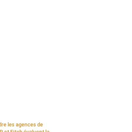
re les agences de
 et Fitch évaluent la