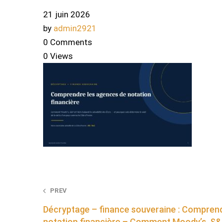
21 juin 2026
by
admin2921
0 Comments
0 Views
Post
PREV
Décryptage – finance souveraine : Comprend
navigation
notation financière – Comment Moody’s, S&P