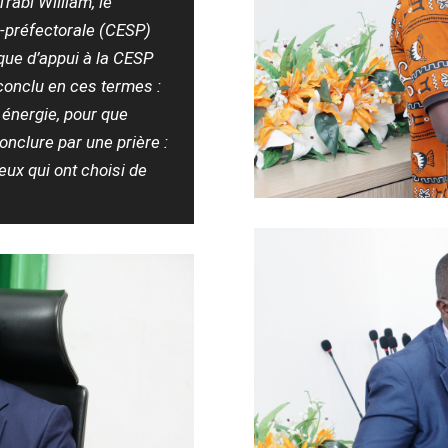
rabi William, le
-préfectorale (CESP)
que d’appui à la CESP
conclu en ces termes :
 énergie, pour que
 conclure par une prière :
ceux qui ont choisi de