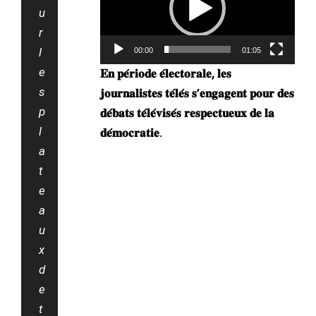
u
r
l
00:00
01:05
e
𝐄𝐧 𝐩𝐞́𝐫𝐢𝐨𝐝𝐞 𝐞́𝐥𝐞𝐜𝐭𝐨𝐫𝐚𝐥𝐞, 𝐥𝐞𝐬
s
𝐣𝐨𝐮𝐫𝐧𝐚𝐥𝐢𝐬𝐭𝐞𝐬 𝐭𝐞́𝐥𝐞́𝐬 𝐬’𝐞𝐧𝐠𝐚𝐠𝐞𝐧𝐭 𝐩𝐨𝐮𝐫 𝐝𝐞𝐬
p
𝐝𝐞́𝐛𝐚𝐭𝐬 𝐭𝐞́𝐥𝐞́𝐯𝐢𝐬𝐞́𝐬 𝐫𝐞𝐬𝐩𝐞𝐜𝐭𝐮𝐞𝐮𝐱 𝐝𝐞 𝐥𝐚
l
𝐝𝐞́𝐦𝐨𝐜𝐫𝐚𝐭𝐢𝐞.
a
t
e
a
u
x
d
e
t