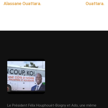
Alassane Ouattara.
Ouattara.
Le Président Félix Houphouët-Boigny et Ado, une même