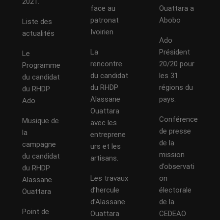
2021.
face au
Ouattara a
patronat
Abobo
Liste des
Ivoirien
actualités
Ado
La
Président
Le
rencontre
20/20 pour
Programme
du candidat
les 31
du candidat
du RHDP
régions du
du RHDP
Alassane
pays.
Ado
Ouattara
Conférence
Musique de
avec les
de presse
la
entreprene
de la
campagne
urs et les
mission
du candidat
artisans.
d’observati
du RHDP
Les travaux
on
Alassane
d’hercule
électorale
Ouattara
d’Alassane
de la
Point de
Ouattara
CEDEAO