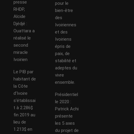
presse
pour le
RHDP,
bien-être
Alcide
des
Djédjé :
Ivoiriennes
Ouattara a
et des
réalisé le
Ivoiriens
second
épris de
miracle
paix, de
Ivoirien
stabilité et
adeptes du
Le PIB par
vivre
habitant de
ensemble.
la Côte
d’Ivoire
Présidentiel
s’établissai
le 2020 :
t à 2.286$
Patrick Achi
fin 2019 au
présente
lieu de
les 5 axes
1.213$ en
du projet de