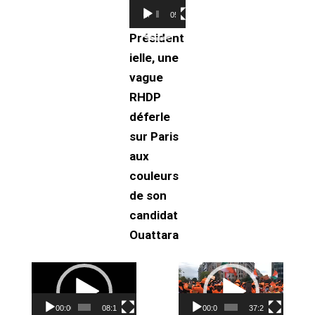
Lecteur
00:00
05:32
vidéo
Président
ielle, une
vague
RHDP
déferle
sur Paris
aux
couleurs
de son
candidat
Ouattara
Lecteur
Lecteur
vidéo
vidéo
00:00
08:11
00:00
37:25