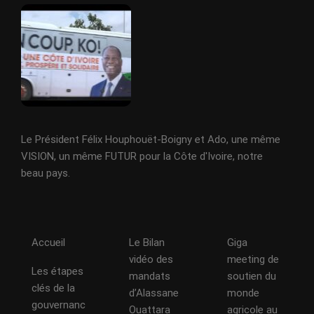
Le Président Félix Houphouët-Boigny et Ado, une même
VISION, un même FUTUR pour la Côte d'Ivoire, notre
beau pays.
Accueil
Le Bilan
Giga
vidéo des
meeting de
Les étapes
mandats
soutien du
clés de la
d’Alassane
monde
gouvernanc
Ouattara
agricole au