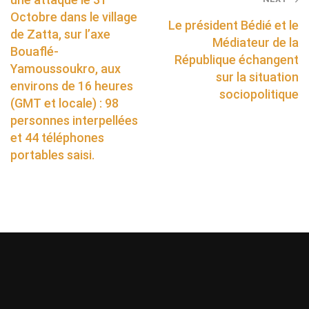
Octobre dans le village
Le président Bédié et le
de Zatta, sur l’axe
Médiateur de la
Bouaflé-
République échangent
Yamoussoukro, aux
sur la situation
environs de 16 heures
sociopolitique
(GMT et locale) : 98
personnes interpellées
et 44 téléphones
portables saisi.