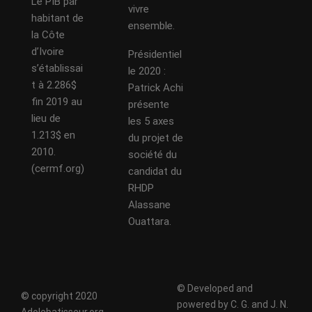
Le PIB par
vivre
habitant de
ensemble.
la Côte
d’Ivoire
Présidentiel
s’établissai
le 2020 :
t à 2.286$
Patrick Achi
fin 2019 au
présente
lieu de
les 5 axes
1.213$ en
du projet de
2010.
société du
(cermf.org)
candidat du
RHDP
Alassane
Ouattara.
© Developed and
© copyright 2020
powered by C. G. and J. N.