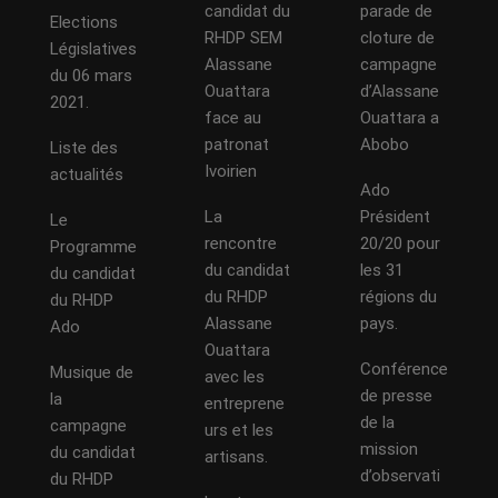
candidat du
parade de
Elections
RHDP SEM
cloture de
Législatives
Alassane
campagne
du 06 mars
Ouattara
d’Alassane
2021.
face au
Ouattara a
patronat
Abobo
Liste des
Ivoirien
actualités
Ado
La
Président
Le
rencontre
20/20 pour
Programme
du candidat
les 31
du candidat
du RHDP
régions du
du RHDP
Alassane
pays.
Ado
Ouattara
Conférence
Musique de
avec les
de presse
la
entreprene
de la
campagne
urs et les
mission
du candidat
artisans.
d’observati
du RHDP