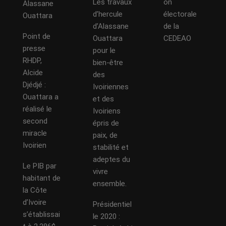
Les travaux
on
Alassane
d’hercule
électorale
Ouattara
d’Alassane
de la
Point de
Ouattara
CEDEAO
presse
pour le
RHDP,
bien-être
Alcide
des
Djédjé :
Ivoiriennes
Ouattara a
et des
réalisé le
Ivoiriens
second
épris de
miracle
paix, de
Ivoirien
stabilité et
adeptes du
Le PIB par
vivre
habitant de
ensemble.
la Côte
d’Ivoire
Présidentiel
s’établissai
le 2020 :