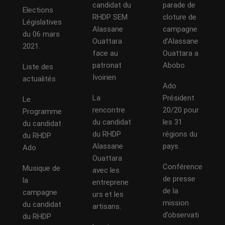
candidat du
parade de
Elections
RHDP SEM
cloture de
Législatives
Alassane
campagne
du 06 mars
Ouattara
d’Alassane
2021.
face au
Ouattara a
patronat
Abobo
Liste des
Ivoirien
actualités
Ado
La
Président
Le
rencontre
20/20 pour
Programme
du candidat
les 31
du candidat
du RHDP
régions du
du RHDP
Alassane
pays.
Ado
Ouattara
Conférence
Musique de
avec les
de presse
la
entreprene
de la
campagne
urs et les
mission
du candidat
artisans.
d’observati
du RHDP