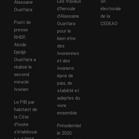
Les travaux
on
Alassane
d’hercule
électorale
Ouattara
d’Alassane
de la
Point de
Ouattara
CEDEAO
presse
pour le
RHDP,
bien-être
Alcide
des
Djédjé :
Ivoiriennes
Ouattara a
et des
réalisé le
Ivoiriens
second
épris de
miracle
paix, de
Ivoirien
stabilité et
adeptes du
Le PIB par
vivre
habitant de
ensemble.
la Côte
d’Ivoire
Présidentiel
s’établissai
le 2020 :