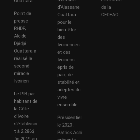
Ouattara
d’Alassane
de la
Point de
Ouattara
CEDEAO
presse
pour le
RHDP,
bien-être
Alcide
des
Djédjé :
Ivoiriennes
Ouattara a
et des
réalisé le
Ivoiriens
second
épris de
miracle
paix, de
Ivoirien
stabilité et
adeptes du
Le PIB par
vivre
habitant de
ensemble.
la Côte
d’Ivoire
Présidentiel
s’établissai
le 2020 :
t à 2.286$
Patrick Achi
fin 2019 au