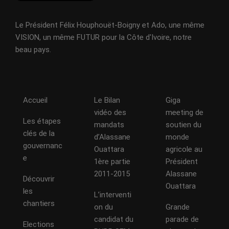
Le Président Félix Houphouët-Boigny et Ado, une même
VISION, un même FUTUR pour la Côte d'Ivoire, notre
beau pays.
Accueil
Le Bilan
Giga
vidéo des
meeting de
Les étapes
mandats
soutien du
clés de la
d’Alassane
monde
gouvernanc
Ouattara
agricole au
e
1ère partie
Président
2011-2015
Alassane
Découvrir
Ouattara
les
L’interventi
chantiers
on du
Grande
candidat du
parade de
Elections