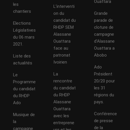
Ouattara
les
L’interventi
chantiers
on du
Grande
candidat du
parade de
Elections
RHDP SEM
cloture de
Législatives
Alassane
campagne
du 06 mars
Ouattara
d’Alassane
2021.
face au
Ouattara a
patronat
Abobo
Liste des
Ivoirien
actualités
Ado
La
Président
Le
rencontre
20/20 pour
Programme
du candidat
les 31
du candidat
du RHDP
régions du
du RHDP
Alassane
pays.
Ado
Ouattara
Conférence
Musique de
avec les
de presse
la
entreprene
de la
campagne
urs et les