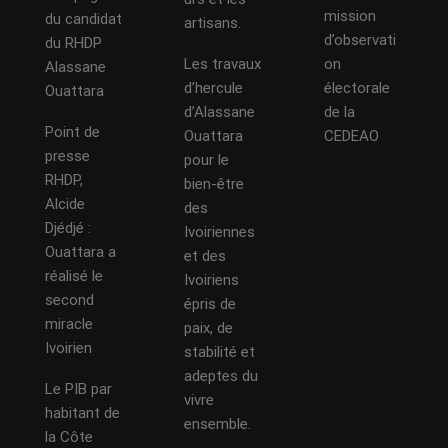
mission
du candidat
artisans.
d’observati
du RHDP
Les travaux
on
Alassane
d’hercule
électorale
Ouattara
d’Alassane
de la
Point de
Ouattara
CEDEAO
presse
pour le
RHDP,
bien-être
Alcide
des
Djédjé :
Ivoiriennes
Ouattara a
et des
réalisé le
Ivoiriens
second
épris de
miracle
paix, de
Ivoirien
stabilité et
adeptes du
Le PIB par
vivre
habitant de
ensemble.
la Côte