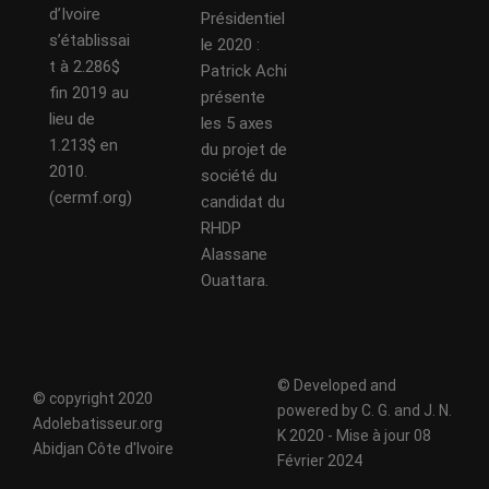
d’Ivoire
Présidentiel
s’établissai
le 2020 :
t à 2.286$
Patrick Achi
fin 2019 au
présente
lieu de
les 5 axes
1.213$ en
du projet de
2010.
société du
(cermf.org)
candidat du
RHDP
Alassane
Ouattara.
© Developed and
© copyright 2020
powered by C. G. and J. N.
Adolebatisseur.org
K 2020 - Mise à jour 08
Abidjan Côte d'Ivoire
Février 2024