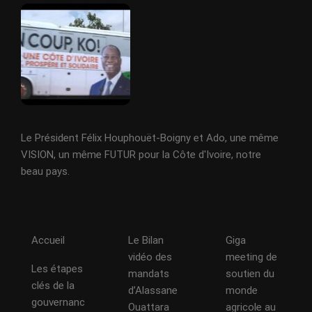
Le Président Félix Houphouët-Boigny et Ado, une même
VISION, un même FUTUR pour la Côte d'Ivoire, notre
beau pays.
Accueil
Le Bilan
Giga
vidéo des
meeting de
Les étapes
mandats
soutien du
clés de la
d’Alassane
monde
gouvernanc
Ouattara
agricole au