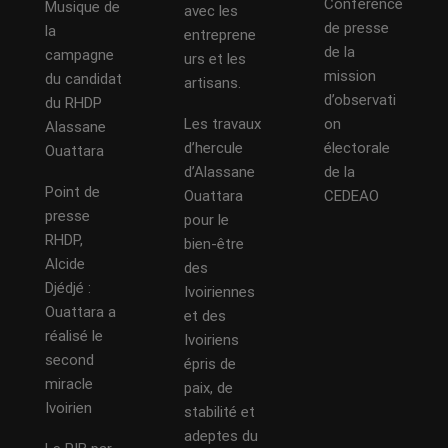
Conférence
Musique de
avec les
de presse
la
entreprene
de la
campagne
urs et les
mission
du candidat
artisans.
d’observati
du RHDP
Les travaux
on
Alassane
d’hercule
électorale
Ouattara
d’Alassane
de la
Point de
Ouattara
CEDEAO
presse
pour le
RHDP,
bien-être
Alcide
des
Djédjé :
Ivoiriennes
Ouattara a
et des
réalisé le
Ivoiriens
second
épris de
miracle
paix, de
Ivoirien
stabilité et
adeptes du