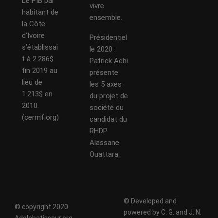
Le PIB par
vivre
habitant de
ensemble.
la Côte
d’Ivoire
Présidentiel
s’établissai
le 2020 :
t à 2.286$
Patrick Achi
fin 2019 au
présente
lieu de
les 5 axes
1.213$ en
du projet de
2010.
société du
(cermf.org)
candidat du
RHDP
Alassane
Ouattara.
© Developed and
© copyright 2020
powered by C. G. and J. N.
Adolebatisseur.org