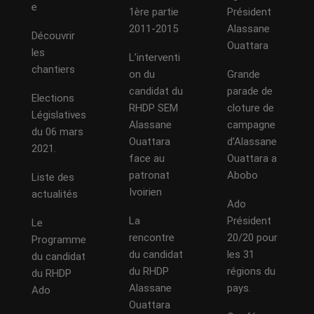
e
1ère partie
Président
2011-2015
Alassane
Découvrir
Ouattara
les
L’interventi
chantiers
on du
Grande
candidat du
parade de
Elections
RHDP SEM
cloture de
Législatives
Alassane
campagne
du 06 mars
Ouattara
d’Alassane
2021.
face au
Ouattara a
patronat
Abobo
Liste des
Ivoirien
actualités
Ado
La
Président
Le
rencontre
20/20 pour
Programme
du candidat
les 31
du candidat
du RHDP
régions du
du RHDP
Alassane
pays.
Ado
Ouattara