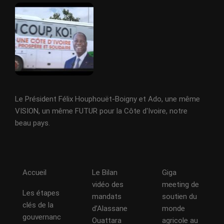
Le Président Félix Houphouët-Boigny et Ado, une même
VISION, un même FUTUR pour la Côte d'Ivoire, notre
beau pays.
Accueil
Le Bilan
Giga
vidéo des
meeting de
Les étapes
mandats
soutien du
clés de la
d’Alassane
monde
gouvernanc
Ouattara
agricole au