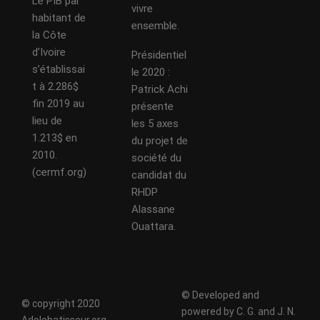
Le PIB par
vivre
habitant de
ensemble.
la Côte
d’Ivoire
Présidentiel
s’établissai
le 2020 :
t à 2.286$
Patrick Achi
fin 2019 au
présente
lieu de
les 5 axes
1.213$ en
du projet de
2010.
société du
(cermf.org)
candidat du
RHDP
Alassane
Ouattara.
© Developed and
© copyright 2020
powered by C. G. and J. N.
Adolebatisseur.org