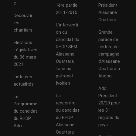
e
1ère partie
Président
2011-2015
Alassane
Découvrir
Ouattara
les
L’interventi
chantiers
on du
Grande
candidat du
parade de
Elections
RHDP SEM
cloture de
Législatives
Alassane
campagne
du 06 mars
Ouattara
d’Alassane
2021.
face au
Ouattara a
patronat
Abobo
Liste des
Ivoirien
actualités
Ado
La
Président
Le
rencontre
20/20 pour
Programme
du candidat
les 31
du candidat
du RHDP
régions du
du RHDP
Alassane
pays.
Ado
Ouattara