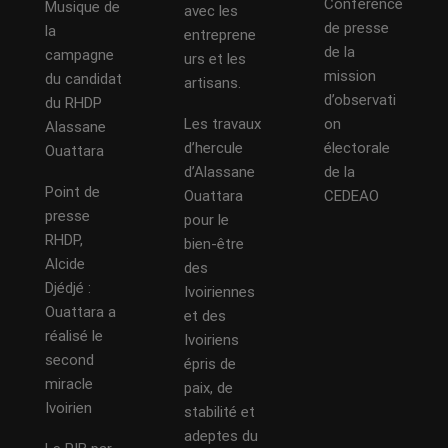
Conférence
Musique de
avec les
de presse
la
entreprene
de la
campagne
urs et les
mission
du candidat
artisans.
d’observati
du RHDP
Les travaux
on
Alassane
d’hercule
électorale
Ouattara
d’Alassane
de la
Point de
Ouattara
CEDEAO
presse
pour le
RHDP,
bien-être
Alcide
des
Djédjé :
Ivoiriennes
Ouattara a
et des
réalisé le
Ivoiriens
second
épris de
miracle
paix, de
Ivoirien
stabilité et
adeptes du