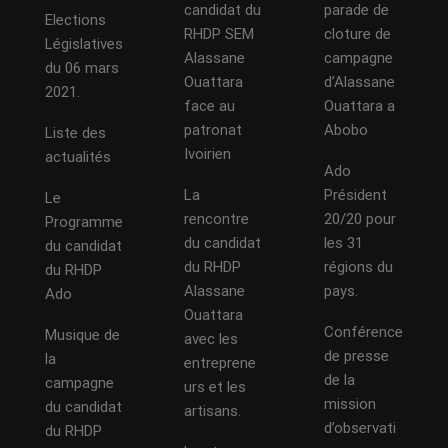
candidat du
parade de
Elections
RHDP SEM
cloture de
Législatives
Alassane
campagne
du 06 mars
Ouattara
d’Alassane
2021.
face au
Ouattara a
patronat
Abobo
Liste des
Ivoirien
actualités
Ado
La
Président
Le
rencontre
20/20 pour
Programme
du candidat
les 31
du candidat
du RHDP
régions du
du RHDP
Alassane
pays.
Ado
Ouattara
Conférence
Musique de
avec les
de presse
la
entreprene
de la
campagne
urs et les
mission
du candidat
artisans.
d’observati
du RHDP