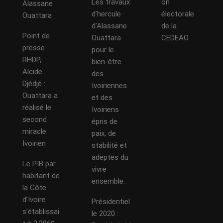
Les travaux
on
Alassane
d’hercule
électorale
Ouattara
d’Alassane
de la
Point de
Ouattara
CEDEAO
presse
pour le
RHDP,
bien-être
Alcide
des
Djédjé :
Ivoiriennes
Ouattara a
et des
réalisé le
Ivoiriens
second
épris de
miracle
paix, de
Ivoirien
stabilité et
adeptes du
Le PIB par
vivre
habitant de
ensemble.
la Côte
d’Ivoire
Présidentiel
s’établissai
le 2020 :