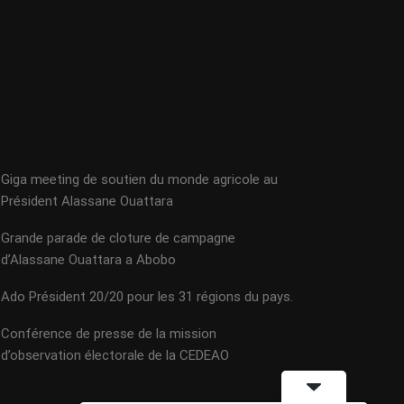
Giga meeting de soutien du monde agricole au
Président Alassane Ouattara
Grande parade de cloture de campagne
d’Alassane Ouattara a Abobo
Ado Président 20/20 pour les 31 régions du pays.
Conférence de presse de la mission
d’observation électorale de la CEDEAO