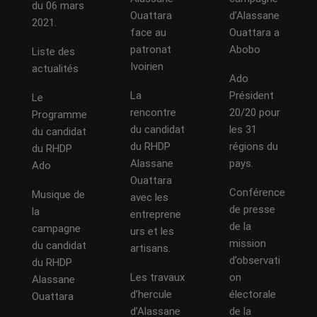
du 06 mars
Ouattara
d’Alassane
2021.
face au
Ouattara a
patronat
Abobo
Liste des
Ivoirien
actualités
Ado
La
Président
Le
rencontre
20/20 pour
Programme
du candidat
les 31
du candidat
du RHDP
régions du
du RHDP
Alassane
pays.
Ado
Ouattara
Conférence
Musique de
avec les
de presse
la
entreprene
de la
campagne
urs et les
mission
du candidat
artisans.
d’observati
du RHDP
Les travaux
on
Alassane
d’hercule
électorale
Ouattara
d’Alassane
de la