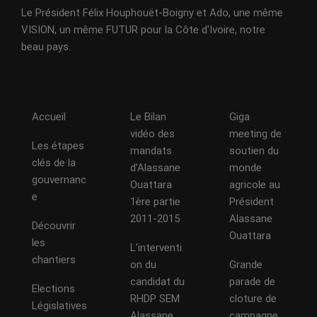
Le Président Félix Houphouët-Boigny et Ado, une même
VISION, un même FUTUR pour la Côte d'Ivoire, notre
beau pays.
Accueil
Le Bilan
Giga
vidéo des
meeting de
Les étapes
mandats
soutien du
clés de la
d’Alassane
monde
gouvernanc
Ouattara
agricole au
e
1ère partie
Président
2011-2015
Alassane
Découvrir
Ouattara
les
L’interventi
chantiers
on du
Grande
candidat du
parade de
Elections
RHDP SEM
cloture de
Législatives
Alassane
campagne