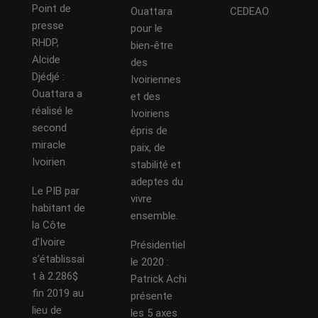
Point de
Ouattara
CEDEAO
presse
pour le
RHDP,
bien-être
Alcide
des
Djédjé :
Ivoiriennes
Ouattara a
et des
réalisé le
Ivoiriens
second
épris de
miracle
paix, de
Ivoirien
stabilité et
adeptes du
Le PIB par
vivre
habitant de
ensemble.
la Côte
d’Ivoire
Présidentiel
s’établissai
le 2020 :
t à 2.286$
Patrick Achi
fin 2019 au
présente
lieu de
les 5 axes