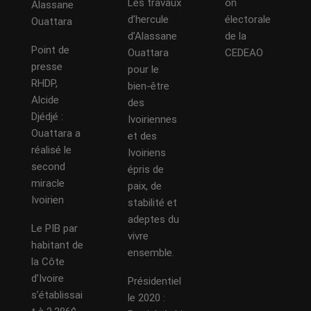
Les travaux
on
Alassane
d’hercule
électorale
Ouattara
d’Alassane
de la
Point de
Ouattara
CEDEAO
presse
pour le
RHDP,
bien-être
Alcide
des
Djédjé :
Ivoiriennes
Ouattara a
et des
réalisé le
Ivoiriens
second
épris de
miracle
paix, de
Ivoirien
stabilité et
adeptes du
Le PIB par
vivre
habitant de
ensemble.
la Côte
d’Ivoire
Présidentiel
s’établissai
le 2020 :