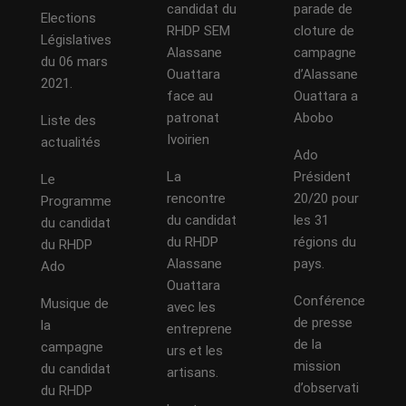
candidat du
parade de
Elections
RHDP SEM
cloture de
Législatives
Alassane
campagne
du 06 mars
Ouattara
d’Alassane
2021.
face au
Ouattara a
patronat
Abobo
Liste des
Ivoirien
actualités
Ado
La
Président
Le
rencontre
20/20 pour
Programme
du candidat
les 31
du candidat
du RHDP
régions du
du RHDP
Alassane
pays.
Ado
Ouattara
Conférence
Musique de
avec les
de presse
la
entreprene
de la
campagne
urs et les
mission
du candidat
artisans.
d’observati
du RHDP