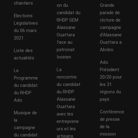
chantiers
on du
Grande
candidat du
parade de
Elections
RHDP SEM
cloture de
Législatives
Alassane
campagne
du 06 mars
Ouattara
d’Alassane
2021.
face au
Ouattara a
patronat
Abobo
Liste des
Ivoirien
actualités
Ado
La
Président
Le
rencontre
20/20 pour
Programme
du candidat
les 31
du candidat
du RHDP
régions du
du RHDP
Alassane
pays.
Ado
Ouattara
Conférence
Musique de
avec les
de presse
la
entreprene
de la
campagne
urs et les
mission
du candidat
artisans.