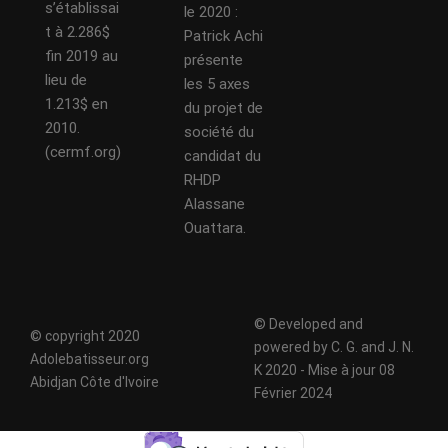
s’établissai
le 2020 :
t à 2.286$
Patrick Achi
fin 2019 au
présente
lieu de
les 5 axes
1.213$ en
du projet de
2010.
société du
(cermf.org)
candidat du
RHDP
Alassane
Ouattara.
© Developed and
© copyright 2020
powered by C. G. and J. N.
Adolebatisseur.org
K 2020 - Mise à jour 08
Abidjan Côte d'Ivoire
Février 2024