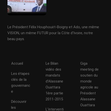
Le Président Félix Houphouët-Boigny et Ado, une même
VISION, un même FUTUR pour la Côte d'Ivoire, notre
beau pays.
Accueil
Le Bilan
Giga
vidéo des
meeting de
Les étapes
mandats
soutien du
clés de la
d’Alassane
monde
gouvernanc
Ouattara
agricole au
e
1ère partie
Président
2011-2015
Alassane
Découvrir
Ouattara
les
L’interventi