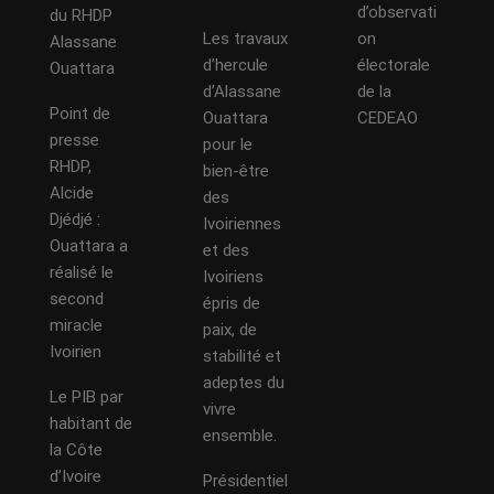
d’observati
du RHDP
Les travaux
on
Alassane
d’hercule
électorale
Ouattara
d’Alassane
de la
Point de
Ouattara
CEDEAO
presse
pour le
RHDP,
bien-être
Alcide
des
Djédjé :
Ivoiriennes
Ouattara a
et des
réalisé le
Ivoiriens
second
épris de
miracle
paix, de
Ivoirien
stabilité et
adeptes du
Le PIB par
vivre
habitant de
ensemble.
la Côte
d’Ivoire
Présidentiel