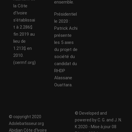
ensemble.
la Côte
d’Ivoire
Présidentiel
s’établissai
le 2020 :
t à 2.286$
Patrick Achi
fin 2019 au
présente
lieu de
les 5 axes
1.213$ en
du projet de
2010.
société du
(cermf.org)
candidat du
RHDP
Alassane
Ouattara.
© Developed and
© copyright 2020
powered by C. G. and J. N.
Adolebatisseur.org
K 2020 - Mise à jour 08
Abidjan Côte d'Ivoire