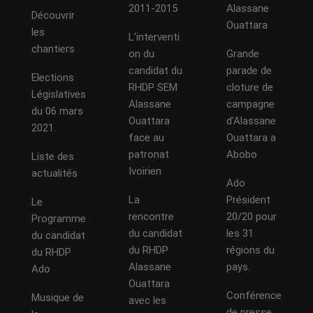
2011-2015
Alassane
Découvrir
Ouattara
les
L’interventi
chantiers
on du
Grande
candidat du
parade de
Elections
RHDP SEM
cloture de
Législatives
Alassane
campagne
du 06 mars
Ouattara
d’Alassane
2021.
face au
Ouattara a
patronat
Abobo
Liste des
Ivoirien
actualités
Ado
La
Président
Le
rencontre
20/20 pour
Programme
du candidat
les 31
du candidat
du RHDP
régions du
du RHDP
Alassane
pays.
Ado
Ouattara
Conférence
Musique de
avec les
de presse