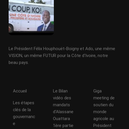
Le Président Félix Houphouët-Boigny et Ado, une même
VISION, un même FUTUR pour la Côte d'Ivoire, notre
beau pays.
Accueil
Le Bilan
Giga
vidéo des
meeting de
Les étapes
mandats
soutien du
clés de la
d’Alassane
monde
gouvernanc
Ouattara
agricole au
e
1ère partie
Président