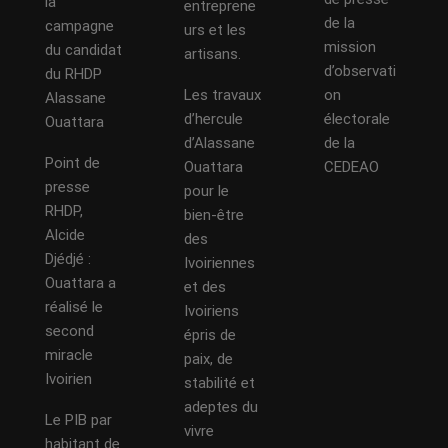
la
entreprene
de la
campagne
urs et les
mission
du candidat
artisans.
d’observati
du RHDP
Les travaux
on
Alassane
d’hercule
électorale
Ouattara
d’Alassane
de la
Point de
Ouattara
CEDEAO
presse
pour le
RHDP,
bien-être
Alcide
des
Djédjé :
Ivoiriennes
Ouattara a
et des
réalisé le
Ivoiriens
second
épris de
miracle
paix, de
Ivoirien
stabilité et
adeptes du
Le PIB par
vivre
habitant de