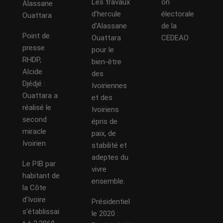
Les travaux
on
Alassane
d’hercule
électorale
Ouattara
d’Alassane
de la
Point de
Ouattara
CEDEAO
presse
pour le
RHDP,
bien-être
Alcide
des
Djédjé :
Ivoiriennes
Ouattara a
et des
réalisé le
Ivoiriens
second
épris de
miracle
paix, de
Ivoirien
stabilité et
adeptes du
Le PIB par
vivre
habitant de
ensemble.
la Côte
d’Ivoire
Présidentiel
s’établissai
le 2020 :