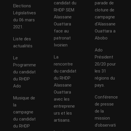
candidat du
parade de
Elections
RHDP SEM
cloture de
Législatives
Alassane
campagne
du 06 mars
Ouattara
d’Alassane
2021.
face au
Ouattara a
patronat
Abobo
Liste des
Ivoirien
actualités
Ado
La
Président
Le
rencontre
20/20 pour
Programme
du candidat
les 31
du candidat
du RHDP
régions du
du RHDP
Alassane
pays.
Ado
Ouattara
Conférence
Musique de
avec les
de presse
la
entreprene
de la
campagne
urs et les
mission
du candidat
artisans.
d’observati
du RHDP