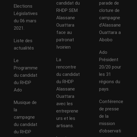
candidat du
parade de
Elections
RHDP SEM
cloture de
Législatives
Alassane
campagne
du 06 mars
Ouattara
d’Alassane
2021.
face au
Ouattara a
patronat
Abobo
Liste des
Ivoirien
actualités
Ado
La
Président
Le
rencontre
20/20 pour
Programme
du candidat
les 31
du candidat
du RHDP
régions du
du RHDP
Alassane
pays.
Ado
Ouattara
Conférence
Musique de
avec les
de presse
la
entreprene
de la
campagne
urs et les
mission
du candidat
artisans.
d’observati
du RHDP