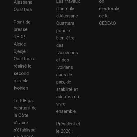
Les travaux
on
Alassane
d’hercule
électorale
Ouattara
d’Alassane
de la
Point de
Ouattara
CEDEAO
presse
pour le
RHDP,
bien-être
Alcide
des
Djédjé :
Ivoiriennes
Ouattara a
et des
réalisé le
Ivoiriens
second
épris de
miracle
paix, de
Ivoirien
stabilité et
adeptes du
Le PIB par
vivre
habitant de
ensemble.
la Côte
d’Ivoire
Présidentiel
s’établissai
le 2020 :