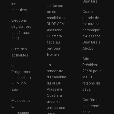
Ouattara
les
L’interventi
chantiers
on du
Grande
candidat du
parade de
Elections
RHDP SEM
cloture de
Législatives
Alassane
campagne
du 06 mars
Ouattara
d’Alassane
2021.
face au
Ouattara a
patronat
Abobo
Liste des
Ivoirien
actualités
Ado
La
Président
Le
rencontre
20/20 pour
Programme
du candidat
les 31
du candidat
du RHDP
régions du
du RHDP
Alassane
pays.
Ado
Ouattara
Conférence
Musique de
avec les
de presse
la
entreprene
de la
campagne
urs et les