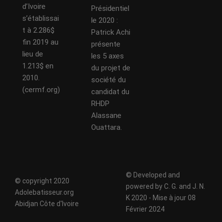
d’Ivoire
Présidentiel
s’établissai
le 2020 :
t à 2.286$
Patrick Achi
fin 2019 au
présente
lieu de
les 5 axes
1.213$ en
du projet de
2010.
société du
(cermf.org)
candidat du
RHDP
Alassane
Ouattara.
© Developed and
© copyright 2020
powered by C. G. and J. N.
Adolebatisseur.org
K 2020 - Mise à jour 08
Abidjan Côte d'Ivoire
Février 2024