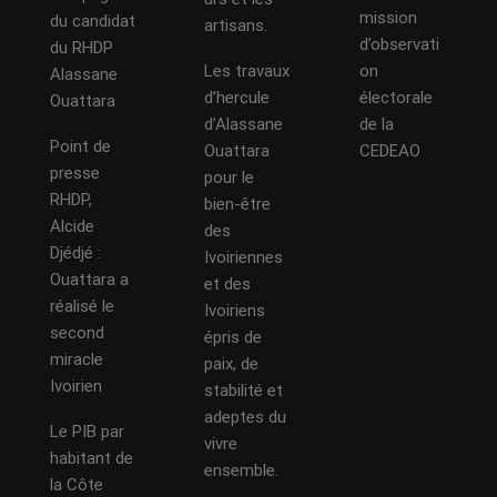
mission
du candidat
artisans.
d’observati
du RHDP
Les travaux
on
Alassane
d’hercule
électorale
Ouattara
d’Alassane
de la
Point de
Ouattara
CEDEAO
presse
pour le
RHDP,
bien-être
Alcide
des
Djédjé :
Ivoiriennes
Ouattara a
et des
réalisé le
Ivoiriens
second
épris de
miracle
paix, de
Ivoirien
stabilité et
adeptes du
Le PIB par
vivre
habitant de
ensemble.
la Côte