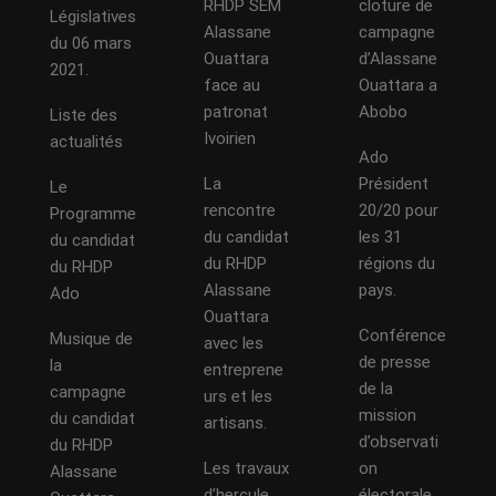
RHDP SEM
cloture de
Législatives
Alassane
campagne
du 06 mars
Ouattara
d’Alassane
2021.
face au
Ouattara a
patronat
Abobo
Liste des
Ivoirien
actualités
Ado
La
Président
Le
rencontre
20/20 pour
Programme
du candidat
les 31
du candidat
du RHDP
régions du
du RHDP
Alassane
pays.
Ado
Ouattara
Conférence
Musique de
avec les
de presse
la
entreprene
de la
campagne
urs et les
mission
du candidat
artisans.
d’observati
du RHDP
Les travaux
on
Alassane
d’hercule
électorale