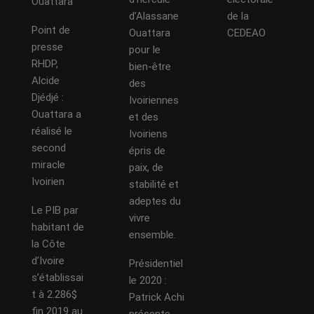
Ouattara
d’Alassane
de la
Point de
Ouattara
CEDEAO
presse
pour le
RHDP,
bien-être
Alcide
des
Djédjé :
Ivoiriennes
Ouattara a
et des
réalisé le
Ivoiriens
second
épris de
miracle
paix, de
Ivoirien
stabilité et
adeptes du
Le PIB par
vivre
habitant de
ensemble.
la Côte
d’Ivoire
Présidentiel
s’établissai
le 2020 :
t à 2.286$
Patrick Achi
fin 2019 au