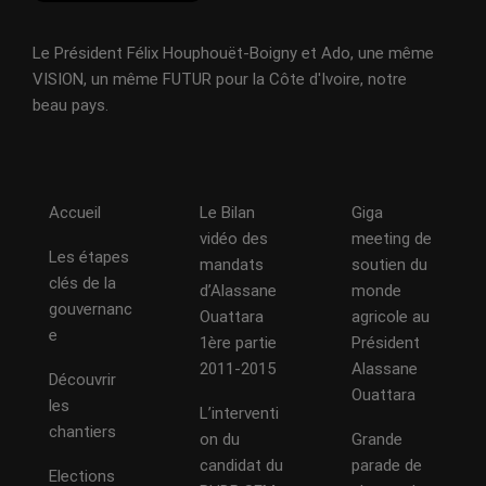
Le Président Félix Houphouët-Boigny et Ado, une même
VISION, un même FUTUR pour la Côte d'Ivoire, notre
beau pays.
Accueil
Le Bilan
Giga
vidéo des
meeting de
Les étapes
mandats
soutien du
clés de la
d’Alassane
monde
gouvernanc
Ouattara
agricole au
e
1ère partie
Président
2011-2015
Alassane
Découvrir
Ouattara
les
L’interventi
chantiers
on du
Grande
candidat du
parade de
Elections