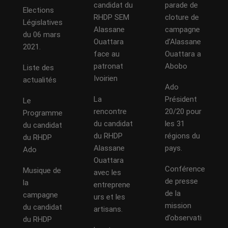
candidat du
parade de
Elections
RHDP SEM
cloture de
Législatives
Alassane
campagne
du 06 mars
Ouattara
d’Alassane
2021.
face au
Ouattara a
patronat
Abobo
Liste des
Ivoirien
actualités
Ado
La
Président
Le
rencontre
20/20 pour
Programme
du candidat
les 31
du candidat
du RHDP
régions du
du RHDP
Alassane
pays.
Ado
Ouattara
Conférence
Musique de
avec les
de presse
la
entreprene
de la
campagne
urs et les
mission
du candidat
artisans.
d’observati
du RHDP