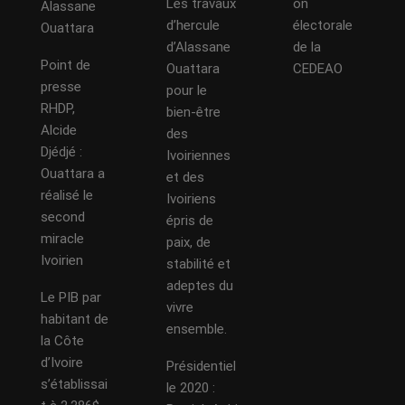
Les travaux
on
Alassane
d’hercule
électorale
Ouattara
d’Alassane
de la
Point de
Ouattara
CEDEAO
presse
pour le
RHDP,
bien-être
Alcide
des
Djédjé :
Ivoiriennes
Ouattara a
et des
réalisé le
Ivoiriens
second
épris de
miracle
paix, de
Ivoirien
stabilité et
adeptes du
Le PIB par
vivre
habitant de
ensemble.
la Côte
d’Ivoire
Présidentiel
s’établissai
le 2020 :