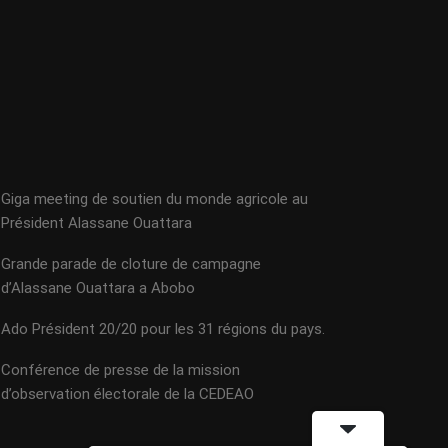
Giga meeting de soutien du monde agricole au
Président Alassane Ouattara
Grande parade de cloture de campagne
d’Alassane Ouattara a Abobo
Ado Président 20/20 pour les 31 régions du pays.
Conférence de presse de la mission
d’observation électorale de la CEDEAO