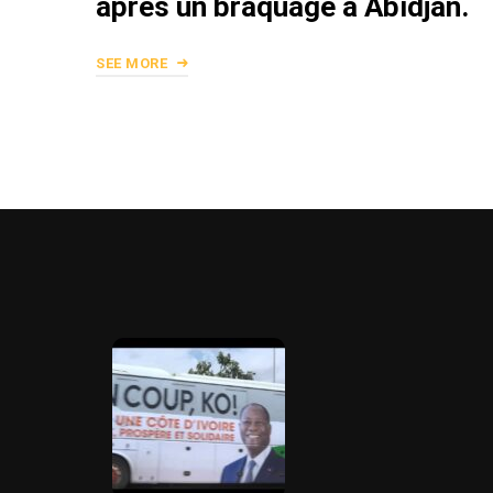
après un braquage à Abidjan.
SEE MORE