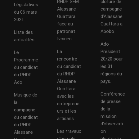
RHDP SEM
cloture de
Législatives
Alassane
campagne
du 06 mars
Ouattara
d’Alassane
2021.
face au
Ouattara a
patronat
Abobo
Liste des
Ivoirien
actualités
Ado
La
Président
Le
rencontre
20/20 pour
Programme
du candidat
les 31
du candidat
du RHDP
régions du
du RHDP
Alassane
pays.
Ado
Ouattara
Conférence
Musique de
avec les
de presse
la
entreprene
de la
campagne
urs et les
mission
du candidat
artisans.
d’observati
du RHDP
Les travaux
on
Alassane
d’hercule
électorale