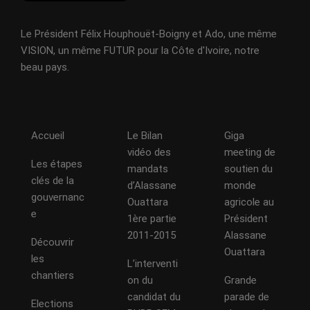
Le Président Félix Houphouët-Boigny et Ado, une même
VISION, un même FUTUR pour la Côte d'Ivoire, notre
beau pays.
Accueil
Le Bilan
Giga
vidéo des
meeting de
Les étapes
mandats
soutien du
clés de la
d’Alassane
monde
gouvernanc
Ouattara
agricole au
e
1ère partie
Président
2011-2015
Alassane
Découvrir
Ouattara
les
L’interventi
chantiers
on du
Grande
candidat du
parade de
Elections