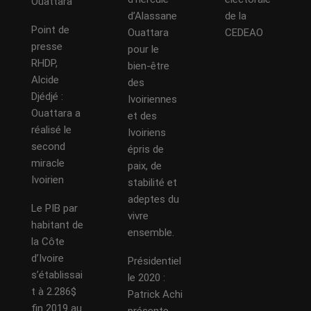
Ouattara
d’Alassane
de la
Point de
Ouattara
CEDEAO
presse
pour le
RHDP,
bien-être
Alcide
des
Djédjé :
Ivoiriennes
Ouattara a
et des
réalisé le
Ivoiriens
second
épris de
miracle
paix, de
Ivoirien
stabilité et
adeptes du
Le PIB par
vivre
habitant de
ensemble.
la Côte
d’Ivoire
Présidentiel
s’établissai
le 2020 :
t à 2.286$
Patrick Achi
fin 2019 au