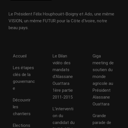
Le Président Félix Houphouët-Boigny et Ado, une même
VISION, un même FUTUR pour la Côte d'Ivoire, notre
beau pays.
Accueil
Le Bilan
Giga
vidéo des
meeting de
Les étapes
mandats
soutien du
clés de la
d’Alassane
monde
gouvernanc
Ouattara
agricole au
e
1ère partie
Président
2011-2015
Alassane
Découvrir
Ouattara
les
L’interventi
chantiers
on du
Grande
candidat du
parade de
Elections