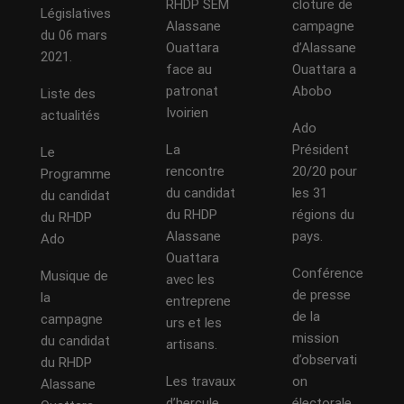
RHDP SEM
cloture de
Législatives
Alassane
campagne
du 06 mars
Ouattara
d’Alassane
2021.
face au
Ouattara a
patronat
Abobo
Liste des
Ivoirien
actualités
Ado
La
Président
Le
rencontre
20/20 pour
Programme
du candidat
les 31
du candidat
du RHDP
régions du
du RHDP
Alassane
pays.
Ado
Ouattara
Conférence
Musique de
avec les
de presse
la
entreprene
de la
campagne
urs et les
mission
du candidat
artisans.
d’observati
du RHDP
Les travaux
on
Alassane
d’hercule
électorale