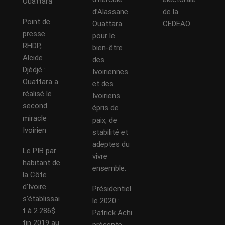
Ouattara
d’Alassane
de la
Point de
Ouattara
CEDEAO
presse
pour le
RHDP,
bien-être
Alcide
des
Djédjé :
Ivoiriennes
Ouattara a
et des
réalisé le
Ivoiriens
second
épris de
miracle
paix, de
Ivoirien
stabilité et
adeptes du
Le PIB par
vivre
habitant de
ensemble.
la Côte
d’Ivoire
Présidentiel
s’établissai
le 2020 :
t à 2.286$
Patrick Achi
fin 2019 au