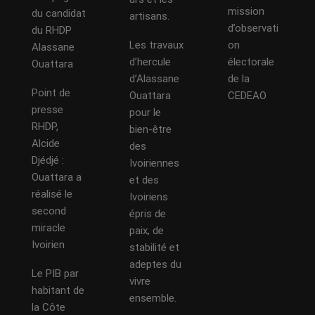
mission
du candidat
artisans.
d’observati
du RHDP
Les travaux
on
Alassane
d’hercule
électorale
Ouattara
d’Alassane
de la
Point de
Ouattara
CEDEAO
presse
pour le
RHDP,
bien-être
Alcide
des
Djédjé :
Ivoiriennes
Ouattara a
et des
réalisé le
Ivoiriens
second
épris de
miracle
paix, de
Ivoirien
stabilité et
adeptes du
Le PIB par
vivre
habitant de
ensemble.
la Côte