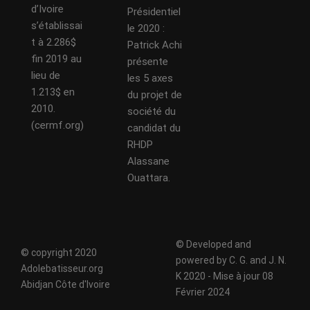
d’Ivoire
Présidentiel
s’établissai
le 2020 :
t à 2.286$
Patrick Achi
fin 2019 au
présente
lieu de
les 5 axes
1.213$ en
du projet de
2010.
société du
(cermf.org)
candidat du
RHDP
Alassane
Ouattara.
© Developed and
© copyright 2020
powered by C. G. and J. N.
Adolebatisseur.org
K 2020 - Mise à jour 08
Abidjan Côte d'Ivoire
Février 2024