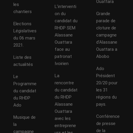
Ouattara
les
L’interventi
chantiers
on du
Grande
candidat du
parade de
Elections
RHDP SEM
cloture de
Législatives
Alassane
campagne
du 06 mars
Ouattara
d’Alassane
2021.
face au
Ouattara a
patronat
Abobo
Liste des
Ivoirien
actualités
Ado
La
Président
Le
rencontre
20/20 pour
Programme
du candidat
les 31
du candidat
du RHDP
régions du
du RHDP
Alassane
pays.
Ado
Ouattara
Conférence
Musique de
avec les
de presse
la
entreprene
de la
campagne
urs et les