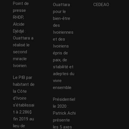
Point de
Ouattara
CEDEAO
presse
pour le
RHDP,
bien-être
Alcide
des
Djédjé :
Ivoiriennes
Ouattara a
et des
réalisé le
Ivoiriens
second
épris de
miracle
paix, de
Ivoirien
stabilité et
adeptes du
Le PIB par
vivre
habitant de
ensemble.
la Côte
d’Ivoire
Présidentiel
s’établissai
le 2020 :
t à 2.286$
Patrick Achi
fin 2019 au
présente
lieu de
les 5 axes