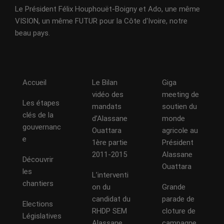
Le Président Félix Houphouët-Boigny et Ado, une même
VISION, un même FUTUR pour la Côte d'Ivoire, notre
beau pays.
Accueil
Le Bilan
Giga
vidéo des
meeting de
Les étapes
mandats
soutien du
clés de la
d’Alassane
monde
gouvernanc
Ouattara
agricole au
e
1ère partie
Président
2011-2015
Alassane
Découvrir
Ouattara
les
L’interventi
chantiers
on du
Grande
candidat du
parade de
Elections
RHDP SEM
cloture de
Législatives
Alassane
campagne