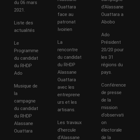
du 06 mars
Ouattara
d’Alassane
2021.
face au
Ouattara a
patronat
Abobo
Liste des
Ivoirien
actualités
Ado
La
Président
Le
rencontre
20/20 pour
Programme
du candidat
les 31
du candidat
du RHDP
régions du
du RHDP
Alassane
pays.
Ado
Ouattara
Conférence
Musique de
avec les
de presse
la
entreprene
de la
campagne
urs et les
mission
du candidat
artisans.
d’observati
du RHDP
Les travaux
on
Alassane
d’hercule
électorale
Ouattara
d’Alassane
de la