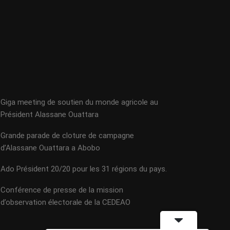
Giga meeting de soutien du monde agricole au
Président Alassane Ouattara
Grande parade de cloture de campagne
d’Alassane Ouattara a Abobo
Ado Président 20/20 pour les 31 régions du pays.
Conférence de presse de la mission
d’observation électorale de la CEDEAO