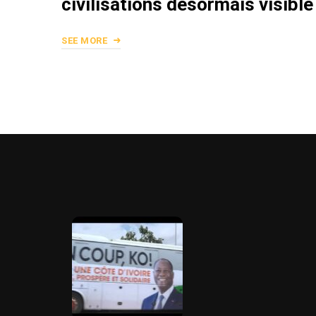
civilisations désormais visible
SEE MORE