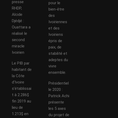
presse
pour le
RHDP,
bien-être
Alcide
des
Djédjé :
Ivoiriennes
Ouattara a
et des
réalisé le
Ivoiriens
second
épris de
miracle
paix, de
Ivoirien
stabilité et
adeptes du
Le PIB par
vivre
habitant de
ensemble.
la Côte
d’Ivoire
Présidentiel
s’établissai
le 2020 :
t à 2.286$
Patrick Achi
fin 2019 au
présente
lieu de
les 5 axes
1.213$ en
du projet de