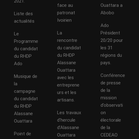
2021.
face au
Ouattara a
patronat
Abobo
Liste des
Ivoirien
actualités
Ado
La
Président
Le
rencontre
20/20 pour
Programme
du candidat
les 31
du candidat
du RHDP
régions du
du RHDP
Alassane
pays.
Ado
Ouattara
Conférence
Musique de
avec les
de presse
la
entreprene
de la
campagne
urs et les
mission
du candidat
artisans.
d’observati
du RHDP
Les travaux
on
Alassane
d’hercule
électorale
Ouattara
d’Alassane
de la
Point de
Ouattara
CEDEAO