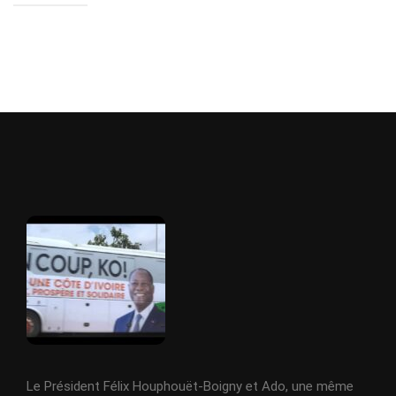
Le Président Félix Houphouët-Boigny et Ado, une même