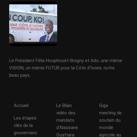
Le Président Félix Houphouët-Boigny et Ado, une même
VISION, un même FUTUR pour la Côte d'Ivoire, notre
beau pays.
Accueil
Le Bilan
Giga
vidéo des
meeting de
Les étapes
mandats
soutien du
clés de la
d’Alassane
monde
gouvernanc
Ouattara
agricole au