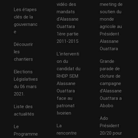
vidéo des
meeting de
Les étapes
mandats
soutien du
clés de la
d’Alassane
monde
gouvernanc
Ouattara
agricole au
e
1ère partie
Président
2011-2015
Alassane
Découvrir
Ouattara
les
L’interventi
chantiers
on du
Grande
candidat du
parade de
Elections
RHDP SEM
cloture de
Législatives
Alassane
campagne
du 06 mars
Ouattara
d’Alassane
2021.
face au
Ouattara a
patronat
Abobo
Liste des
Ivoirien
actualités
Ado
La
Président
Le
rencontre
20/20 pour
Programme