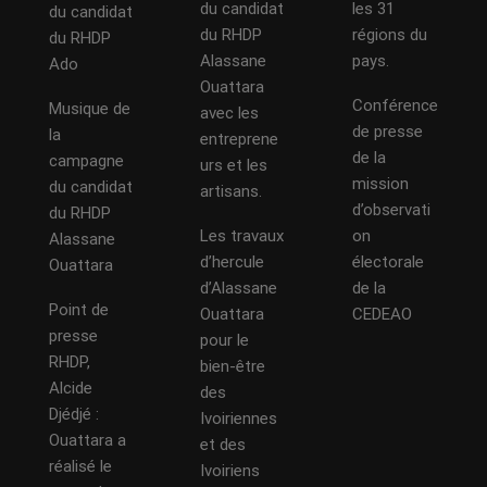
du candidat
les 31
du candidat
du RHDP
régions du
du RHDP
Alassane
pays.
Ado
Ouattara
Conférence
Musique de
avec les
de presse
la
entreprene
de la
campagne
urs et les
mission
du candidat
artisans.
d’observati
du RHDP
Les travaux
on
Alassane
d’hercule
électorale
Ouattara
d’Alassane
de la
Point de
Ouattara
CEDEAO
presse
pour le
RHDP,
bien-être
Alcide
des
Djédjé :
Ivoiriennes
Ouattara a
et des
réalisé le
Ivoiriens