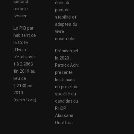
second
épris de
miracle
paix, de
Ivoirien
stabilité et
adeptes du
Le PIB par
vivre
habitant de
ensemble.
la Côte
d’Ivoire
Présidentiel
s’établissai
le 2020 :
t à 2.286$
Patrick Achi
fin 2019 au
présente
lieu de
les 5 axes
1.213$ en
du projet de
2010.
société du
(cermf.org)
candidat du
RHDP
Alassane
Ouattara.